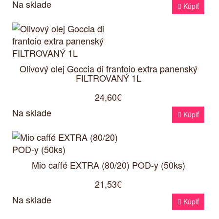
Na sklade

Kúpiť
Olivový olej Goccia di frantoio extra panenský
FILTROVANÝ 1L
24,60€
Na sklade

Kúpiť
Mio caffé EXTRA (80/20) POD-y (50ks)
21,53€
Na sklade

Kúpiť