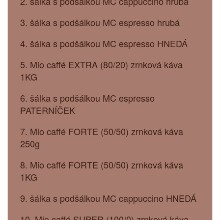
2. šálka s podšálkou MC cappuccino hrubá
3. šálka s podšálkou MC espresso hrubá
4. šálka s podšálkou MC espresso HNEDÁ
5. Mio caffé EXTRA (80/20) zrnková káva
1KG
6. šálka s podšálkou MC espresso
PATERNÍČEK
7. Mio caffé FORTE (50/50) zrnková káva
250g
8. Mio caffé FORTE (50/50) zrnková káva
1KG
9. šálka s podšálkou MC cappuccino HNEDÁ
10. Mio caffé SUPER (100/0) zrnková káva