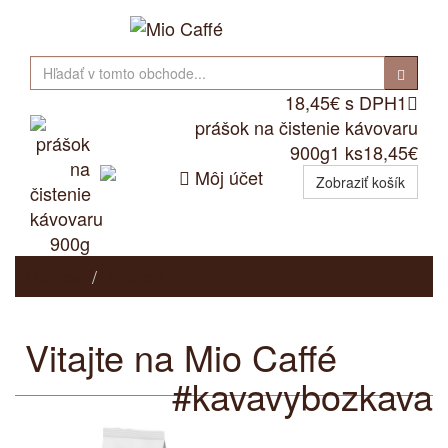
18,45€ s DPH
1

prášok na čistenie kávovaru
900g
1 ks
18,45€

Môj účet
Zobraziť košík
Domov
E-shop
Vitajte na Mio Caffé
#kavavybozkava