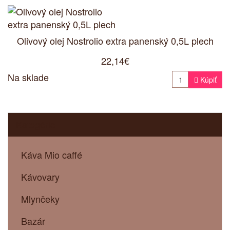
Olivový olej Nostrolio extra panenský 0,5L plech
22,14€
Na sklade

Kúpiť
Kategórie
Káva Mio caffé
Kávovary
Mlynčeky
Bazár