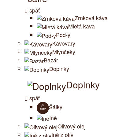
späť
Zrnková káva
Mletá káva
Pod-y
Kávovary
Mlynčeky
Bazár
Doplnky
Doplnky
späť
Šálky
Iné
Olivový olej
Iné z olív