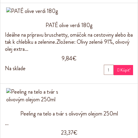
PATÉ olive verdi 180g
Ideálne na prípravu bruschetty, omáčok na cestoviny alebo iba
tak k chlebíku a zelenine.Zloženie: Olivy zelené 91%, olivový
olej extra…
9,84€
Na sklade

Kúpiť
Peeling na telo a tvár s olivovým olejom 250ml
…
23,37€