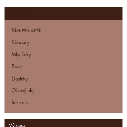
Kategórie
Káva Mio caffé
Kávovary
Mlynčeky
Bazár
Doplnky
Olivový olej
Iné z olív
Výrobca