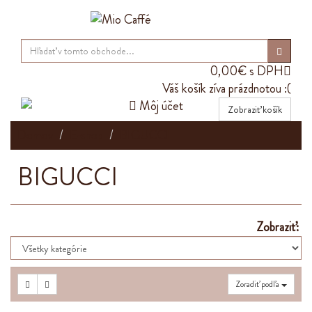
0,00€ s DPH

Váš košík zíva prázdnotou :(

Môj účet
Zobraziť košík
Domov
E-shop
BIGUCCI
BIGUCCI
Zobraziť:
Zoradiť podľa