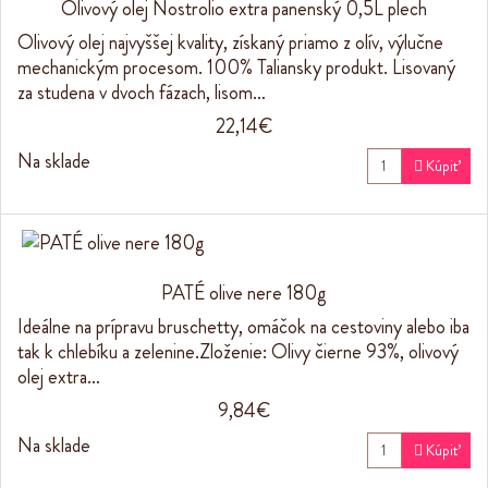
Olivový olej Nostrolio extra panenský 0,5L plech
Olivový olej najvyššej kvality, získaný priamo z olív, výlučne
mechanickým procesom. 100% Taliansky produkt. Lisovaný
za studena v dvoch fázach, lisom…
22,14€
Na sklade

Kúpiť
PATÉ olive nere 180g
Ideálne na prípravu bruschetty, omáčok na cestoviny alebo iba
tak k chlebíku a zelenine.Zloženie: Olivy čierne 93%, olivový
olej extra…
9,84€
Na sklade

Kúpiť