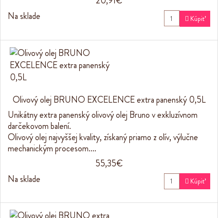
20,91€
Na sklade

Kúpiť
Olivový olej BRUNO EXCELENCE extra panenský 0,5L
Unikátny extra panenský olivový olej Bruno v exkluzívnom
darčekovom balení.
Olivový olej najvyššej kvality, získaný priamo z olív, výlučne
mechanickým procesom.…
55,35€
Na sklade

Kúpiť