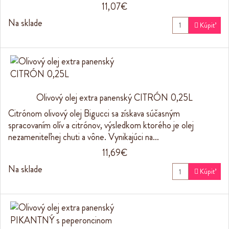
11,07€
Na sklade

Kúpiť
Olivový olej extra panenský CITRÓN 0,25L
Citrónom olivový olej Bigucci sa získava súčasným
spracovaním olív a citrónov, výsledkom ktorého je olej
nezameniteľnej chuti a vône. Vynikajúci na…
11,69€
Na sklade

Kúpiť