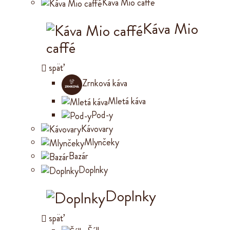
Káva Mio caffé
Káva Mio
caffé
späť
Zrnková káva
Mletá káva
Pod-y
Kávovary
Mlynčeky
Bazár
Doplnky
Doplnky
späť