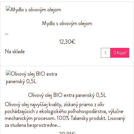
Mydlo s olivovým olejom
…
12,30€
Na sklade

Kúpiť
Olivový olej BIO extra panenský 0,5L
Olivový olej najvyššej kvality, získaný priamo z olív
pochádzajúcich z ekologického poľnohospodárstva, výlučne
mechanickým procesom. 100% Taliansky produkt. Lisovaný
za studena bezprostredne…