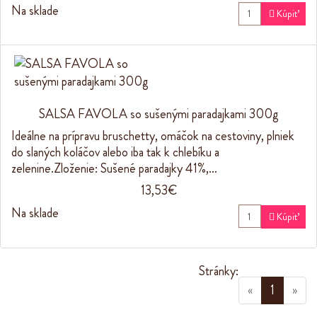
Na sklade

Kúpiť
SALSA FAVOLA so sušenými paradajkami 300g
Ideálne na prípravu bruschetty, omáčok na cestoviny, plniek
do slaných koláčov alebo iba tak k chlebíku a
zelenine.Zloženie: Sušené paradajky 41%,…
13,53€
Na sklade

Kúpiť
Stránky:
(current
«
1
»