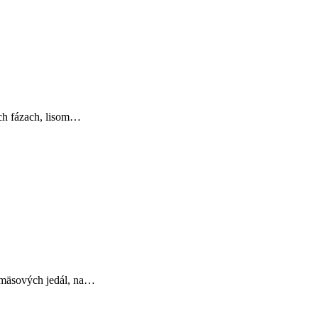
och fázach, lisom…
, mäsových jedál, na…