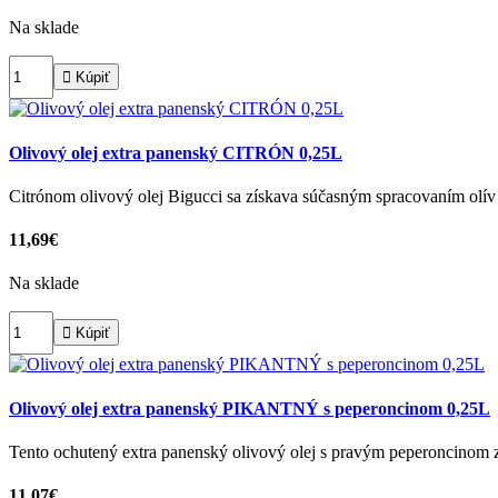
Na sklade

Kúpiť
Olivový olej extra panenský CITRÓN 0,25L
Citrónom olivový olej Bigucci sa získava súčasným spracovaním olív 
11,69€
Na sklade

Kúpiť
Olivový olej extra panenský PIKANTNÝ s peperoncinom 0,25L
Tento ochutený extra panenský olivový olej s pravým peperoncinom 
11,07€