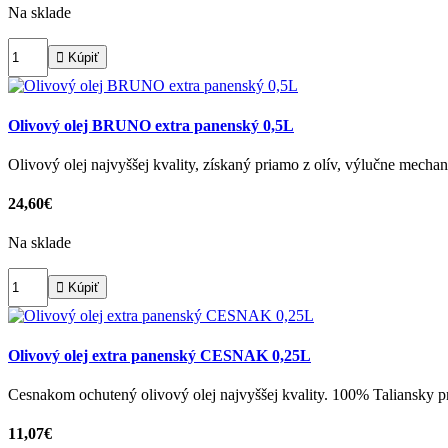
Na sklade

Kúpiť
Olivový olej BRUNO extra panenský 0,5L
Olivový olej najvyššej kvality, získaný priamo z olív, výlučne mec
24,60€
Na sklade

Kúpiť
Olivový olej extra panenský CESNAK 0,25L
Cesnakom ochutený olivový olej najvyššej kvality. 100% Taliansky p
11,07€