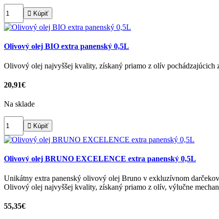

Kúpiť
Olivový olej BIO extra panenský 0,5L
Olivový olej najvyššej kvality, získaný priamo z olív pochádzajúc
20,91€
Na sklade

Kúpiť
Olivový olej BRUNO EXCELENCE extra panenský 0,5L
Unikátny extra panenský olivový olej Bruno v exkluzívnom darčeko
Olivový olej najvyššej kvality, získaný priamo z olív, výlučne mec
55,35€