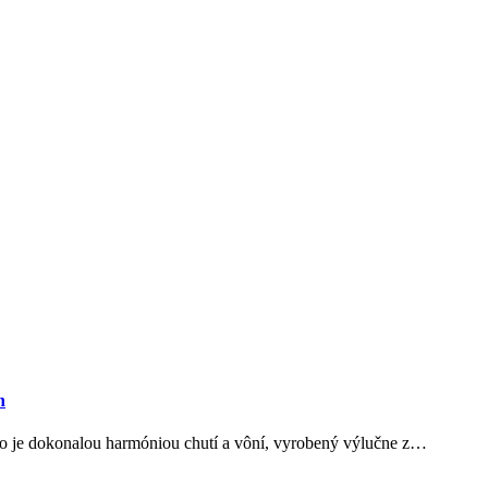
h
oio je dokonalou harmóniou chutí a vôní, vyrobený výlučne z…