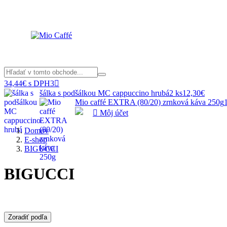
34,44€ s DPH
3

šálka s podšálkou MC cappuccino hrubá
2 ks
12,30€
Mio caffé EXTRA (80/20) zrnková káva 250g

Môj účet
Domov
E-shop
BIGUCCI
BIGUCCI
Zoradiť podľa