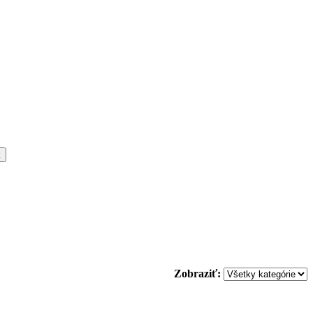
k
Zobraziť: