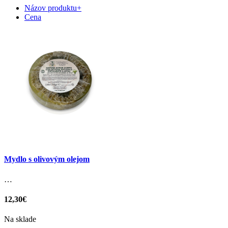
Názov produktu+
Cena
Mydlo s olivovým olejom
…
12,30€
Na sklade