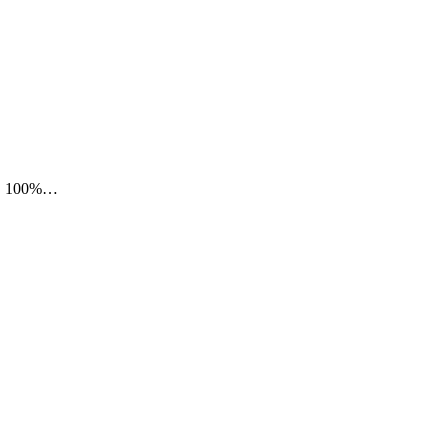
ňu. 100%…