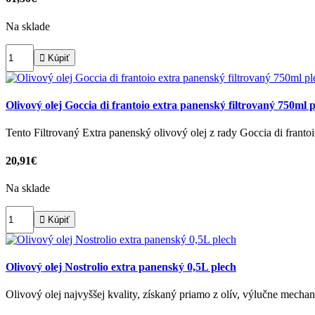
Na sklade

Kúpiť
Olivový olej Goccia di frantoio extra panenský filtrovaný 750ml 
Tento Filtrovaný Extra panenský olivový olej z rady Goccia di frant
20,91€
Na sklade

Kúpiť
Olivový olej Nostrolio extra panenský 0,5L plech
Olivový olej najvyššej kvality, získaný priamo z olív, výlučne mec