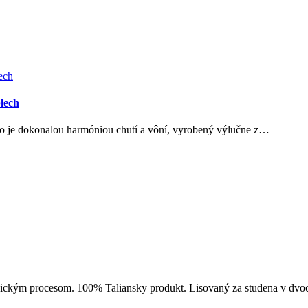
plech
oio je dokonalou harmóniou chutí a vôní, vyrobený výlučne z…
hanickým procesom. 100% Taliansky produkt. Lisovaný za studena v dv