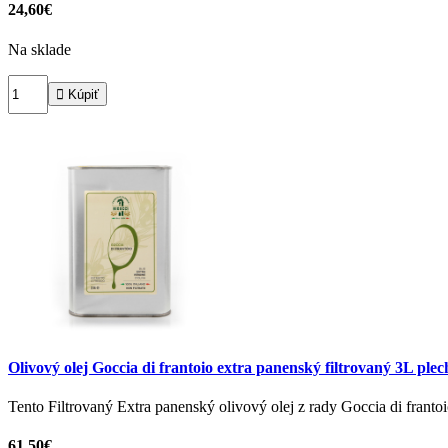
24,60€
Na sklade

Kúpiť
Olivový olej Goccia di frantoio extra panenský filtrovaný 3L plec
Tento Filtrovaný Extra panenský olivový olej z rady Goccia di frant
61,50€