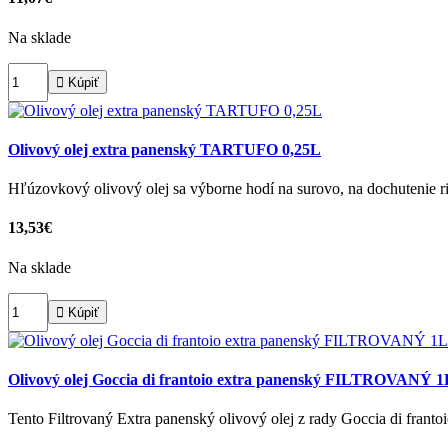
Na sklade

Kúpiť
Olivový olej extra panenský TARTUFO 0,25L
Hľúzovkový olivový olej sa výborne hodí na surovo, na dochutenie r
13,53€
Na sklade

Kúpiť
Olivový olej Goccia di frantoio extra panenský FILTROVANÝ 1
Tento Filtrovaný Extra panenský olivový olej z rady Goccia di frant