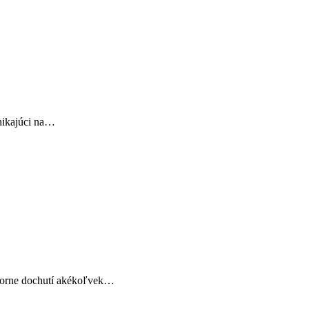
ynikajúci na…
ýborne dochutí akékoľvek…