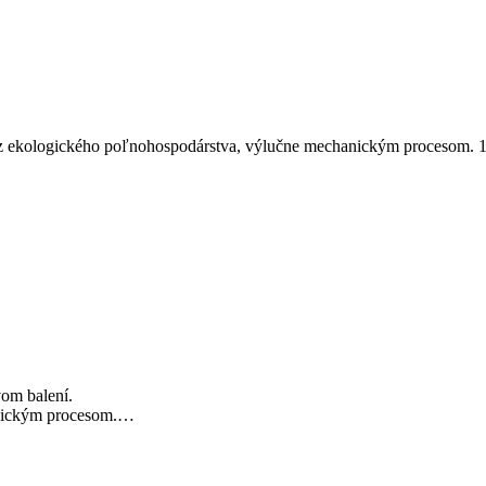
ich z ekologického poľnohospodárstva, výlučne mechanickým procesom.
vom balení.
hanickým procesom.…