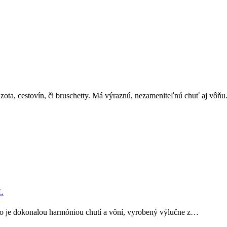
izota, cestovín, či bruschetty. Má výraznú, nezameniteľnú chuť aj vô
L
oio je dokonalou harmóniou chutí a vôní, vyrobený výlučne z…