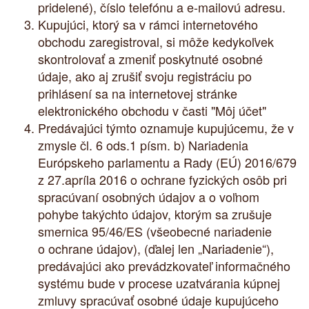
pridelené), číslo telefónu a e-mailovú adresu.
Kupujúci, ktorý sa v rámci internetového
obchodu zaregistroval, si môže kedykoľvek
skontrolovať a zmeniť poskytnuté osobné
údaje, ako aj zrušiť svoju registráciu po
prihlásení sa na internetovej stránke
elektronického obchodu v časti "Môj účet"
Predávajúci týmto oznamuje kupujúcemu, že v
zmysle čl. 6 ods.1 písm. b) Nariadenia
Európskeho parlamentu a Rady (EÚ) 2016/679
z 27.apríla 2016 o ochrane fyzických osôb pri
spracúvaní osobných údajov a o voľnom
pohybe takýchto údajov, ktorým sa zrušuje
smernica 95/46/ES (všeobecné nariadenie
o ochrane údajov), (ďalej len „Nariadenie“),
predávajúci ako prevádzkovateľ informačného
systému bude v procese uzatvárania kúpnej
zmluvy spracúvať osobné údaje kupujúceho