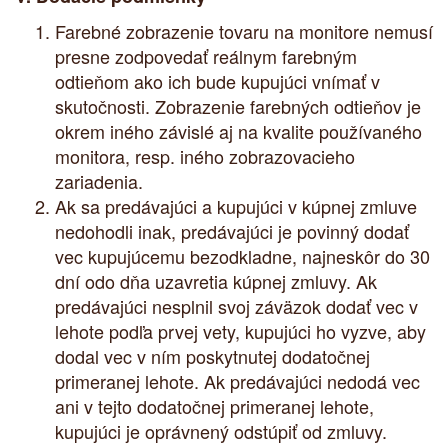
Farebné zobrazenie tovaru na monitore nemusí
presne zodpovedať reálnym farebným
odtieňom ako ich bude kupujúci vnímať v
skutočnosti. Zobrazenie farebných odtieňov je
okrem iného závislé aj na kvalite používaného
monitora, resp. iného zobrazovacieho
zariadenia.
Ak sa predávajúci a kupujúci v kúpnej zmluve
nedohodli inak, predávajúci je povinný dodať
vec kupujúcemu bezodkladne, najneskôr do 30
dní odo dňa uzavretia kúpnej zmluvy. Ak
predávajúci nesplnil svoj záväzok dodať vec v
lehote podľa prvej vety, kupujúci ho vyzve, aby
dodal vec v ním poskytnutej dodatočnej
primeranej lehote. Ak predávajúci nedodá vec
ani v tejto dodatočnej primeranej lehote,
kupujúci je oprávnený odstúpiť od zmluvy.