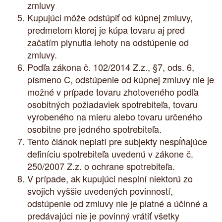
zmluvy
Kupujúci môže odstúpiť od kúpnej zmluvy,
predmetom ktorej je kúpa tovaru aj pred
začatím plynutia lehoty na odstúpenie od
zmluvy.
Podľa zákona č. 102/2014 Z.z., §7, ods. 6,
písmeno C, odstúpenie od kúpnej zmluvy nie je
možné v prípade tovaru zhotoveného podľa
osobitných požiadaviek spotrebiteľa, tovaru
vyrobeného na mieru alebo tovaru určeného
osobitne pre jedného spotrebiteľa.
Tento článok neplatí pre subjekty nespĺňajúce
definíciu spotrebiteľa uvedenú v zákone č.
250/2007 Z.z. o ochrane spotrebiteľa.
V prípade, ak kupujúci nesplní niektorú zo
svojich vyššie uvedených povinností,
odstúpenie od zmluvy nie je platné a účinné a
predávajúci nie je povinný vrátiť všetky