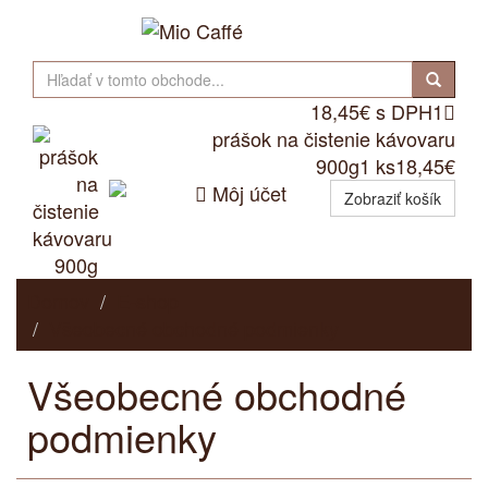
18,45€ s DPH
1

prášok na čistenie kávovaru
900g
1 ks
18,45€

Môj účet
Zobraziť košík
Domov
E-shop
Všeobecné obchodné podmienky
Všeobecné obchodné
podmienky