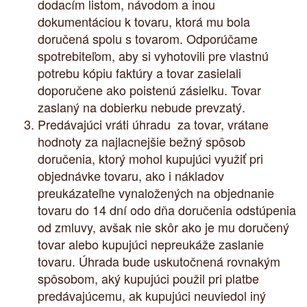
dodacím listom, návodom a inou
dokumentáciou k tovaru, ktorá mu bola
doručená spolu s tovarom. Odporúčame
spotrebiteľom, aby si vyhotovili pre vlastnú
potrebu kópiu faktúry a tovar zasielali
doporučene ako poistenú zásielku. Tovar
zaslaný na dobierku nebude prevzatý.
Predávajúci vráti úhradu za tovar, vrátane
hodnoty za najlacnejšie bežný spôsob
doručenia, ktorý mohol kupujúci využiť pri
objednávke tovaru, ako i nákladov
preukázateľne vynaložených na objednanie
tovaru do 14 dní odo dňa doručenia odstúpenia
od zmluvy, avšak nie skôr ako je mu doručený
tovar alebo kupujúci nepreukáže zaslanie
tovaru. Úhrada bude uskutočnená rovnakým
spôsobom, aký kupujúci použil pri platbe
predávajúcemu, ak kupujúci neuviedol iný