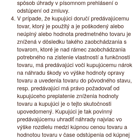
spôsob úhrady v písomnom prehlásení o
odstúpení od zmluvy.
V prípade, že kupujúci doručí predávajúcemu
tovar, ktorý je použitý a je poškodený alebo
neúplný alebo hodnota predmetného tovaru je
znížená v dôsledku takého zaobchádzania s
tovarom, ktoré je nad rámec zaobchádzania
potrebného na zistenie vlastností a funkčnosti
tovaru, má predávajúci voči kupujúcemu nárok
na náhradu škody vo výške hodnoty opravy
tovaru a uvedenia tovaru do pôvodného stavu,
resp. predávajúci má právo požadovať od
kupujúceho preplatenie zníženia hodnoty
tovaru a kupujúci je o tejto skutočnosti
upovedomený. Kupujúci je tak povinný
predávajúcemu uhradiť náhrady najviac vo
výške rozdielu medzi kúpnou cenou tovaru a
hodnotou tovaru v čase odstúpenia od kúpnej