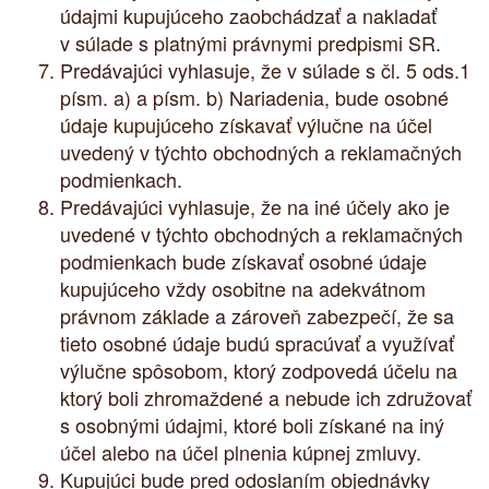
údajmi kupujúceho zaobchádzať a nakladať
v súlade s platnými právnymi predpismi SR.
Predávajúci vyhlasuje, že v súlade s čl. 5 ods.1
písm. a) a písm. b) Nariadenia, bude osobné
údaje kupujúceho získavať výlučne na účel
uvedený v týchto obchodných a reklamačných
podmienkach.
Predávajúci vyhlasuje, že na iné účely ako je
uvedené v týchto obchodných a reklamačných
podmienkach bude získavať osobné údaje
kupujúceho vždy osobitne na adekvátnom
právnom základe a zároveň zabezpečí, že sa
tieto osobné údaje budú spracúvať a využívať
výlučne spôsobom, ktorý zodpovedá účelu na
ktorý boli zhromaždené a nebude ich združovať
s osobnými údajmi, ktoré boli získané na iný
účel alebo na účel plnenia kúpnej zmluvy.
Kupujúci bude pred odoslaním objednávky