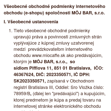
Všeobecné obchodné podmienky internetového
obchodu (e-shopu)
spoločnosti MÔJ BAR, s.r.o.
I. Všeobecné ustanovenia
Tieto všeobecné obchodné podmienky
upravujú práva a povinnosti zmluvných strán
vyplývajúce z kúpnej zmluvy uzatvorenej
medzi prevádzkovateľom internetového
obchodu
www.miocaffe.sk
ako predávajúcim,
ktorým je
MÔJ BAR, s.r.o., so
sídlom
Pifflova 11, 851 01 Bratislava
, IČO:
46367624, DIČ: 2023350571, IČ DPH:
zapísaná v Obchodnom
SK2023350571
,
registri Bratislava III, Oddiel: Sro Vložka číslo:
78959/B
(ďalej len "predávajúci") a kupujúcim,
,
ktorej predmetom je kúpa a predaj tovaru na
internetovej stránke elektronického obchodu