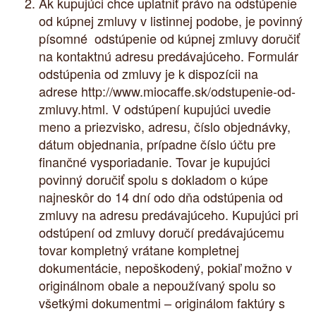
Ak kupujúci chce uplatniť právo na odstúpenie
od kúpnej zmluvy v listinnej podobe, je povinný
písomné odstúpenie od kúpnej zmluvy doručiť
na kontaktnú adresu predávajúceho. Formulár
odstúpenia od zmluvy je k dispozícii na
adrese
http://www.miocaffe.sk/odstupenie-od-
zmluvy.html
. V odstúpení kupujúci uvedie
meno a priezvisko, adresu, číslo objednávky,
dátum objednania, prípadne číslo účtu pre
finančné vysporiadanie. Tovar je kupujúci
povinný doručiť spolu s dokladom o kúpe
najneskôr do 14 dní odo dňa odstúpenia od
zmluvy na adresu predávajúceho. Kupujúci pri
odstúpení od zmluvy doručí predávajúcemu
tovar kompletný vrátane kompletnej
dokumentácie, nepoškodený, pokiaľ možno v
originálnom obale a nepoužívaný spolu so
všetkými dokumentmi – originálom faktúry s