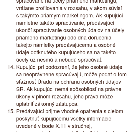
spracúvané na účely priameho marketingu,
vrátane profilovania v rozsahu, v akom súvisí
s takýmto priamym marketingom. Ak kupujúci
namietne takéto spracúvanie, predávajúci
ukončí spracúvanie osobných údajov na účely
priameho marketingu odo dňa doručenia
takejto námietky predávajúcemu a osobné
údaje dotknutého kupujúceho sa na takéto
účely už nesmú a nebudú spracúvať.
Kupujúci pri podozrení, že jeho osobné údaje
sa neoprávnene spracúvajú, môže podať o tom
sťažnosť Úradu na ochranu osobných údajov
SR. Ak kupujúci nemá spôsobilosť na právne
úkony v plnom rozsahu, jeho práva môže
uplatniť zákonný zástupca.
Predávajúci prijme vhodné opatrenia s cieľom
poskytnúť kupujúcemu všetky informácie
uvedené v bode X.11 v stručnej,