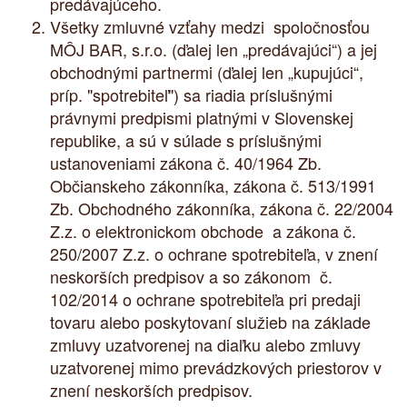
predávajúceho.
Všetky zmluvné vzťahy medzi spoločnosťou
MÔJ BAR, s.r.o. (ďalej len „predávajúci“) a jej
obchodnými partnermi (ďalej len „kupujúci“,
príp. "spotrebiteľ") sa riadia príslušnými
právnymi predpismi platnými v Slovenskej
republike, a sú v súlade s príslušnými
ustanoveniami zákona č. 40/1964 Zb.
Občianskeho zákonníka, zákona č. 513/1991
Zb. Obchodného zákonníka, zákona č. 22/2004
Z.z. o elektronickom obchode a zákona č.
250/2007 Z.z. o ochrane spotrebiteľa, v znení
neskorších predpisov a so zákonom č.
102/2014 o ochrane spotrebiteľa pri predaji
tovaru alebo poskytovaní služieb na základe
zmluvy uzatvorenej na diaľku alebo zmluvy
uzatvorenej mimo prevádzkových priestorov v
znení neskorších predpisov.