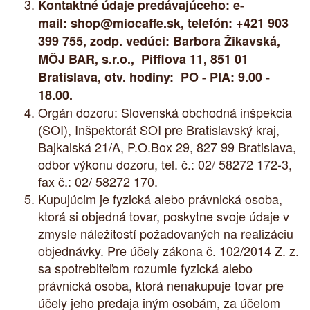
Kontaktné údaje predávajúceho: e-
mail:
shop@miocaffe.sk
, telefón: +421 903
399 755, zodp. vedúci: Barbora Žikavská,
MÔJ BAR, s.r.o., Pifflova 11, 851 01
Bratislava, otv. hodiny: PO - PIA: 9.00 -
18.00.
Orgán dozoru: Slovenská obchodná inšpekcia
(SOI), Inšpektorát SOI pre Bratislavský kraj,
Bajkalská 21/A, P.O.Box 29, 827 99 Bratislava,
odbor výkonu dozoru, tel. č.: 02/ 58272 172-3,
fax č.: 02/ 58272 170.
Kupujúcim je fyzická alebo právnická osoba,
ktorá si objedná tovar, poskytne svoje údaje v
zmysle náležitostí požadovaných na realizáciu
objednávky. Pre účely zákona č. 102/2014 Z. z.
sa spotrebiteľom rozumie fyzická alebo
právnická osoba, ktorá nenakupuje tovar pre
účely jeho predaja iným osobám, za účelom