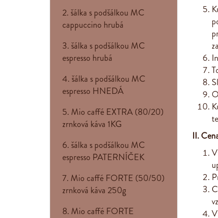
K
2. šálka s podšálkou MC
p
cappuccino hrubá
p
3. šálka s podšálkou MC
z
espresso hrubá
I
T
4. šálka s podšálkou MC
S
espresso HNEDÁ
O
K
5. Mio caffé EXTRA (80/20)
t
zrnková káva 1KG
II. Cen
6. šálka s podšálkou MC
V
espresso PATERNÍČEK
u
P
7. Mio caffé FORTE (50/50)
C
zrnková káva 250g
v
8. Mio caffé FORTE
V