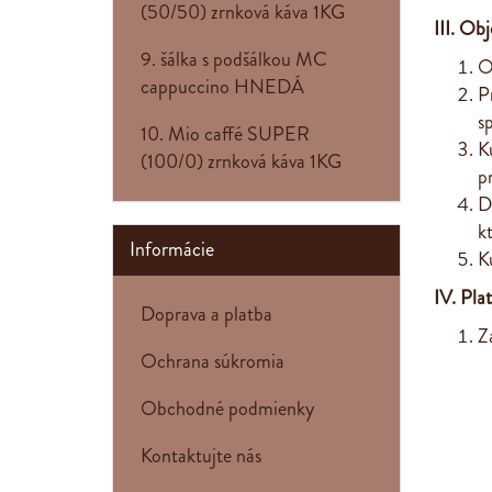
(50/50) zrnková káva 1KG
III. Ob
9. šálka s podšálkou MC
O
cappuccino HNEDÁ
P
s
10. Mio caffé SUPER
K
(100/0) zrnková káva 1KG
p
D
k
Informácie
K
IV. Pl
Doprava a platba
Z
Ochrana súkromia
Obchodné podmienky
Kontaktujte nás