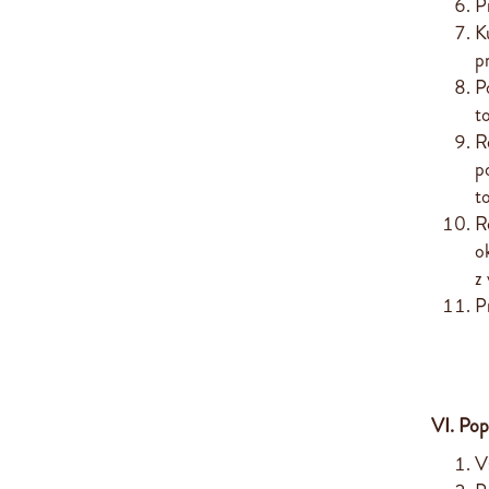
P
K
p
P
t
R
p
t
R
o
z
P
VI. Pop
V