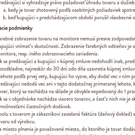
redávajúci si vyhradzuje právo požadovať úhradu tovaru a služie
kedy je tovar zhotovený podľa osobitných požiadaviek spotr
keď kupujúci v predchádzajúcom období porušil všeobecné
acie podmienky
arebné zobrazenie tovaru na monitore nemusí presne zodpoveda
upujúci vnímať v skutočnosti. Zobrazenie farebných odtieňov je o
onitora, resp. iného zobrazovacieho zariadenia.
k sa predávajúci a kupujúci v kúpnej zmluve nedohodli inak, pre
ezodkladne, najneskôr do 30 dní odo dňa uzavretia kúpnej zmluvy
 lehote podľa prvej vety, kupujúci ho vyzve, aby dodal vec v ním
redávajúci nedodá vec ani v tejto dodatočnej primeranej lehote, 
ovar, ktorý sa nachádza na sklade je obvykle expedovaný do 1 pr
k sa v objednávke nachádza viacero tovarov, a časť z nich nie je
 možnosťami čiastočných dodávok.
polu s tovarom je zákazníkovi zasielaná faktúra (daňový doklad)
ovaru od výrobcu.
a miesto plnenia je považované miesto, do ktorého je tovar dodá