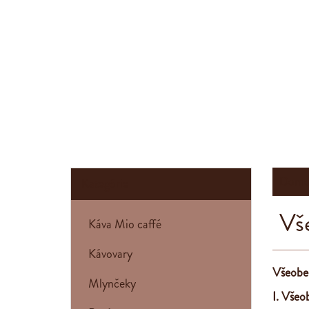
Domo
Kategórie
Vš
Káva Mio caffé
Kávovary
Všeobe
Mlynčeky
I. Všeo