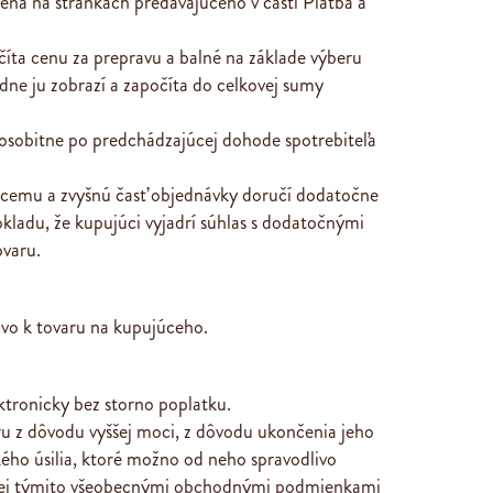
nená na stránkach predávajúceho v časti
Platba a
ta cenu za prepravu a balné na základe výberu
dne ju zobrazí a započíta do celkovej sumy
 osobitne po predchádzajúcej dohode spotrebiteľa
júcemu a zvyšnú časť objednávky doručí dodatočne
okladu, že kupujúci vyjadrí súhlas s dodatočnými
varu.
vo k tovaru na kupujúceho.
ktronicky bez storno poplatku.
ru z dôvodu vyššej moci, z dôvodu ukončenia jeho
kého úsilia, ktoré možno od neho spravodlivo
enej týmito všeobecnými obchodnými podmienkami