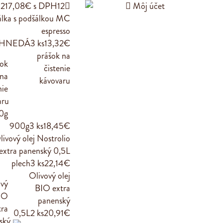
217,08€ s DPH
12


Môj účet
álka s podšálkou MC
espresso
HNEDÁ
3 ks
13,32€
prášok na
čistenie
kávovaru
900g
3 ks
18,45€
livový olej Nostrolio
extra panenský 0,5L
plech
3 ks
22,14€
Olivový olej
BIO extra
panenský
0,5L
2 ks
20,91€