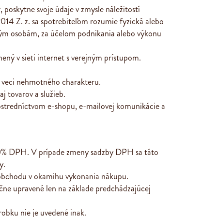
 poskytne svoje údaje v zmysle náležitostí
014 Z. z. sa spotrebiteľom rozumie fyzická alebo
iným osobám, za účelom podnikania alebo výkonu
ý v sieti internet s verejným prístupom.
né veci nehmotného charakteru.
j tovarov a služieb.
stredníctvom e-shopu, e-mailovej komunikácie a
 20% DPH. V prípade zmeny sadzby DPH sa táto
y.
 obchodu v okamihu vykonania nákupu.
čne upravené len na základe predchádzajúcej
robku nie je uvedené inak.