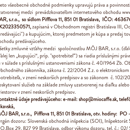
ieto všeobecné obchodné podmienky upravujú práva a povinnosti
zatvorenej medzi prevádzkovateľom internetového obchodu
www
AR, s.r.o., so sídlom
Pifflova 11, 851 01 Bratislava
, IČO: 46367
K2023350571
,
zapísaná v Obchodnom registri Bratislava III, O
predávajúci") a kupujúcim, ktorej predmetom je kúpa a predaj tov
bchodu predávajúceho.
šetky zmluvné vzťahy medzi spoločnosťou MÔJ BAR, s.r.o. (ďalej
ďalej len „kupujúci“, príp. "spotrebiteľ") sa riadia príslušnými pr
ú v súlade s príslušnými ustanoveniami zákona č. 40/1964 Zb. O
bchodného zákonníka, zákona č. 22/2004 Z.z. o elektronickom
potrebiteľa, v znení neskorších predpisov a so zákonom č. 102/20
oskytovaní služieb na základe zmluvy uzatvorenej na diaľku ale
riestorov v znení neskorších predpisov.
ontaktné údaje predávajúceho: e-mail:
shop@miocaffe.sk
, tele
ikavská,
ÔJ BAR, s.r.o., Pifflova 11, 851 01 Bratislava, otv. hodiny: PO 
rgán dozoru: Slovenská obchodná inšpekcia (SOI), Inšpektorát SO
.O.Box 29, 827 99 Bratislava, odbor výkonu dozoru, tel. č.: 02/