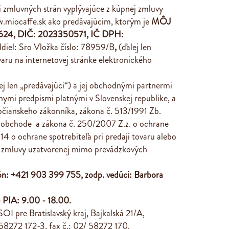
 zmluvných strán vyplývajúce z kúpnej zmluvy
.miocaffe.sk
ako predávajúcim, ktorým je
MÔJ
624, DIČ: 2023350571, IČ DPH:
ddiel: Sro Vložka číslo: 78959/B
,
(ďalej len
aru na internetovej stránke elektronického
 len „predávajúci“) a jej obchodnými partnermi
ávnymi predpismi platnými v Slovenskej republike, a
bčianskeho zákonníka, zákona č. 513/1991 Zb.
 obchode a zákona č. 250/2007 Z.z. o ochrane
14 o ochrane spotrebiteľa pri predaji tovaru alebo
bo zmluvy uzatvorenej mimo prevádzkových
fón: +421 903 399 755, zodp. vedúci: Barbora
- PIA: 9.00 - 18.00.
I pre Bratislavský kraj, Bajkalská 21/A,
 58272 172-3, fax č.: 02/ 58272 170.