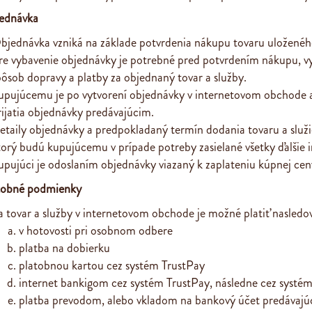
jednávka
bjednávka vzniká na základe potvrdenia nákupu tovaru uloženéh
re vybavenie objednávky je potrebné pred potvrdením nákupu, vyp
pôsob dopravy a platby za objednaný tovar a služby.
upujúcemu je po vytvorení objednávky v internetovom obchode 
rijatia objednávky predávajúcim.
etaily objednávky a predpokladaný termín dodania tovaru a slu
torý budú kupujúcemu v prípade potreby zasielané všetky ďalšie
upujúci je odoslaním objednávky viazaný k zaplateniu kúpnej ce
atobné podmienky
a tovar a služby v internetovom obchode je možné platiť nasle
v hotovosti pri osobnom odbere
platba na dobierku
platobnou kartou cez systém TrustPay
internet bankigom cez systém TrustPay, následne cez systé
platba prevodom, alebo vkladom na bankový účet predávaj