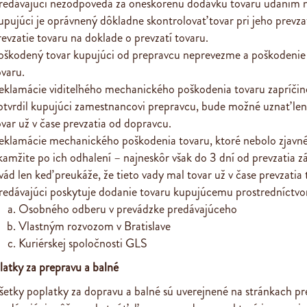
redávajúci nezodpovedá za oneskorenú dodávku tovaru udaním n
upujúci je oprávnený dôkladne skontrolovať tovar pri jeho prevza
revzatie tovaru na doklade o prevzatí tovaru.
oškodený tovar kupujúci od prepravcu neprevezme a poškodenie t
ovaru.
eklamácie viditeľného mechanického poškodenia tovaru zapríčin
otvrdil kupujúci zamestnancovi prepravcu, bude možné uznať len
ovar už v čase prevzatia od dopravcu.
eklamácie mechanického poškodenia tovaru, ktoré nebolo zjavné pr
kamžite po ich odhalení – najneskôr však do 3 dní od prevzatia zá
 vád len keď preukáže, že tieto vady mal tovar už v čase prevzatia 
redávajúci poskytuje dodanie tovaru kupujúcemu prostredníctv
Osobného odberu v prevádzke predávajúceho
Vlastným rozvozom v Bratislave
Kuriérskej spoločnosti GLS
latky za prepravu a balné
šetky poplatky za dopravu a balné sú uverejnené na stránkach p