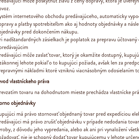
redávajúci môže poskytnúť zľavu z ceny dopravy, ktorá je uverej
ovoz
.
ystém internetového obchodu predávajúceho, automaticky vypočí
opravy a platby spotrebiteľom ako aj hodnoty objednávky a násle
bjednávky pred dokončením nákupu.
ri nadštandardných zásielkach je poplatok za prepravu účtovaný
 predávajúcim
redávajúci môže zaslať tovar, ktorý je okamžite dostupný, kupu
 zákonnej lehote pokiaľ o to kupujúci požiada, avšak len za predp
repravnými nákladmi ktoré vzniknú viacnásobným odosielaním to
evod vlastníckeho práva
revzatím tovaru na dohodnutom mieste prechádza vlastnícke prá
torno objednávky
upujúci má právo stornovať objednaný tovar pred expedíciou ele
redávajúci má právo zrušiť objednávku v prípade nedodania tova
ýroby, z dôvodu jeho vypredania, alebo ak ani pri vynaložení všet
ožadovať, nie je schopný dodať tovar kupujúcemu v lehote urč