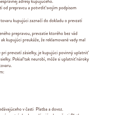
esprávnej adresy kupujúceho.
tí od prepravcu a potvrdiť svojím podpisom
ovaru kupujúci zaznačí do dokladu o prevzatí
eného prepravou, prevzatie ktorého bez vád
 ak kupujúci preukáže, že reklamované vady mal
i prevzatí zásielky, je kupujúci povinný uplatniť
sielky. Pokiaľ tak neurobí, môže si uplatniť nároky
tovaru.
om:
redávajúceho v časti
Platba a dovoz
.