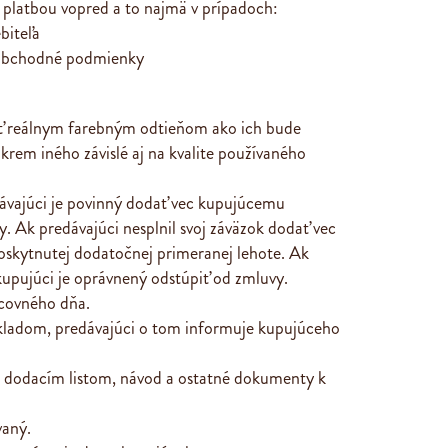
b platbou vopred a to najmä v prípadoch:
ebiteľa
 obchodné podmienky
ť reálnym farebným odtieňom ako ich bude
krem iného závislé aj na kvalite používaného
dávajúci je povinný dodať vec kupujúcemu
. Ak predávajúci nesplnil svoj záväzok dodať vec
 poskytnutej dodatočnej primeranej lehote. Ak
kupujúci je oprávnený odstúpiť od zmluvy.
acovného dňa.
 skladom, predávajúci o tom informuje kupujúceho
 s dodacím listom, návod a ostatné dokumenty k
vaný.