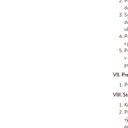
P
d
S
d
o
P
s
P
v
p
VII. Pr
P
VIII. S
K
P
v
p