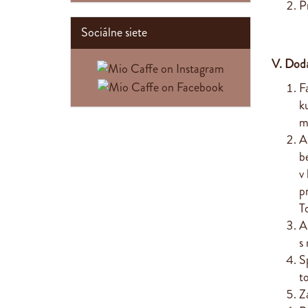
P
Sociálne siete
V. Dod
F
k
m
A
b
v
p
T
A
s
S
t
Z