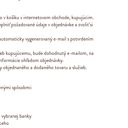
o v košíku v internetovom obchode, kupujúcim.
lniť požadované údaje v objednávke a zvoliť si
automaticky vygenerovaný e-mail s potvrdením
žieb kupujúcemu, bude dohodnutý e-mailom, na
 informácie ohľadom objednávky.
ny objednaného a dodaného tovaru a služieb.
dovnými spôsobmi:
m vybranej banky
úceho