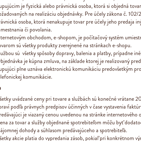
upujúcim je fyzická alebo právnická osoba, ktorá si objedná tovar,
ožadovaných na realizáciu objednávky. Pre účely zákona č. 102/2
rávnická osoba, ktorá nenakupuje tovar pre účely jeho predaja 
amestnania či povolania.
nternetovým obchodom, e-shopom, je počítačový systém umiestnen
ovarom sú všetky produkty zverejnené na stránkach e-shopu.
lužbou sú všetky spôsoby dopravy, balenia a platby, prípadne i
bjednávka je kúpna zmluva, na základe ktorej je realizovaný preda
upujúci plne uznáva elektronickú komunikáciu predovšetkým pro
elefonickej komunikácie.
a
šetky uvádzané ceny pri tovare a službách sú konečné vrátane
praví podľa právnych predpisov účinných v čase vystavenia faktúr
redávajúci je viazaný cenou uvedenou na stránke internetového
ena za tovar a služby objednané spotrebiteľom môžu byť dodato
zájomnej dohody a súhlasom predávajúceho a spotrebiteľa.
šetky akcie platia do vypredania zásob, pokiaľ pri konkrétnom vý