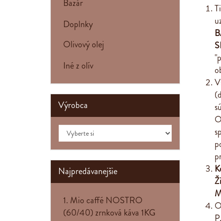
Bazár
T
u
Doplnky
B
Olivový olej
S
"
Iné z olív
o
V
(
Výrobca
s
O
s
p
p
K
Najpredávanejšie
Ž
M
1. Mio caffé NOSTRO
O
(60/40) zrnková káva 1KG
P