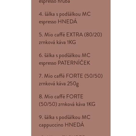
espresso hrubá
4. šálka s podšálkou MC
espresso HNEDÁ
5. Mio caffé EXTRA (80/20)
zrnková káva 1KG
6. šálka s podšálkou MC
espresso PATERNÍČEK
7. Mio caffé FORTE (50/50)
zrnková káva 250g
8. Mio caffé FORTE
(50/50) zrnková káva 1KG
9. šálka s podšálkou MC
cappuccino HNEDÁ