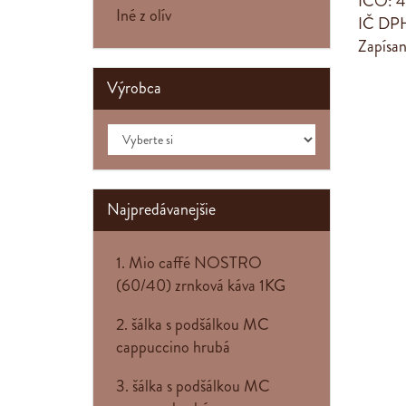
IČO: 
Iné z olív
IČ DP
Zapísan
Výrobca
Najpredávanejšie
1. Mio caffé NOSTRO
(60/40) zrnková káva 1KG
2. šálka s podšálkou MC
cappuccino hrubá
3. šálka s podšálkou MC