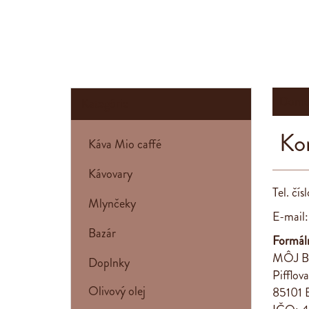
Domo
Kategórie
Ko
Káva Mio caffé
Kávovary
Tel. čí
Mlynčeky
E-mail
Bazár
Formáln
MÔJ BA
Doplnky
Pifflova
Olivový olej
85101 B