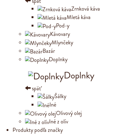
späť
Zrnková káva
Mletá káva
Pod-y
Kávovary
Mlynčeky
Bazár
Doplnky
Doplnky
späť
Šálky
Iné
Olivový olej
Iné z olív
Produkty podľa značky