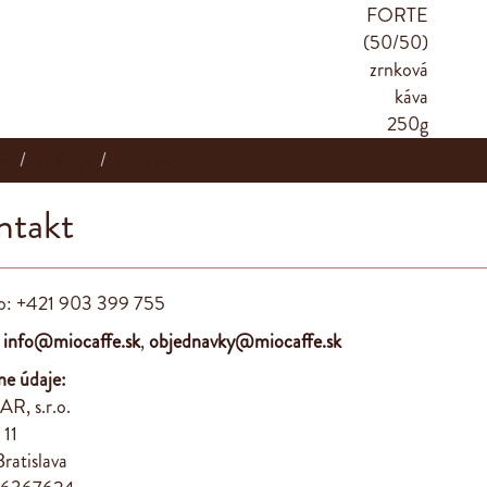
v
E-shop
Kontakt
ntakt
slo: +421 903 399 755
:
info@miocaffe.sk
,
objednavky@miocaffe.sk
e údaje:
R, s.r.o.
 11
ratislava