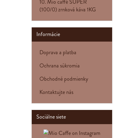
10. Mio caffé SUPER
(100/0) zrnková káva 1KG
Informácie
Doprava a platba
Ochrana súkromia
Obchodné podmienky
Kontaktujte nás
Sociálne siete