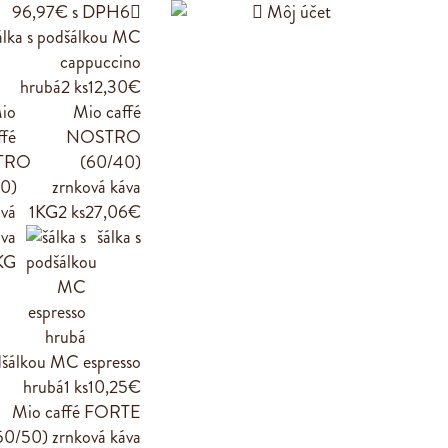
96,97€ s DPH
6


Môj účet
álka s podšálkou MC
cappuccino
hrubá
2 ks
12,30€
Mio caffé
NOSTRO
(60/40)
zrnková káva
1KG
2 ks
27,06€
šálka s
šálkou MC espresso
hrubá
1 ks
10,25€
Mio caffé FORTE
50/50) zrnková káva