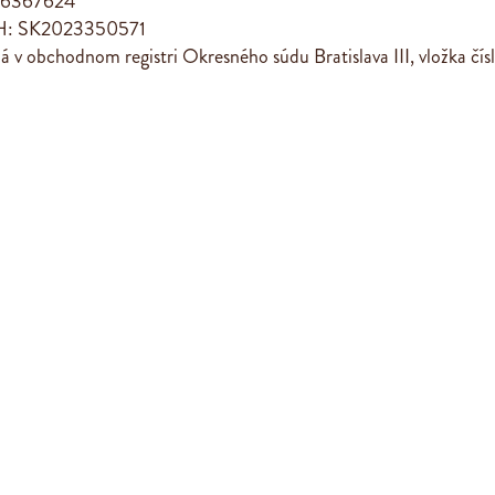
46367624
H: SK2023350571
á v obchodnom registri Okresného súdu Bratislava III, vložka čí