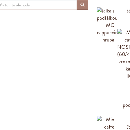
š
pod
(