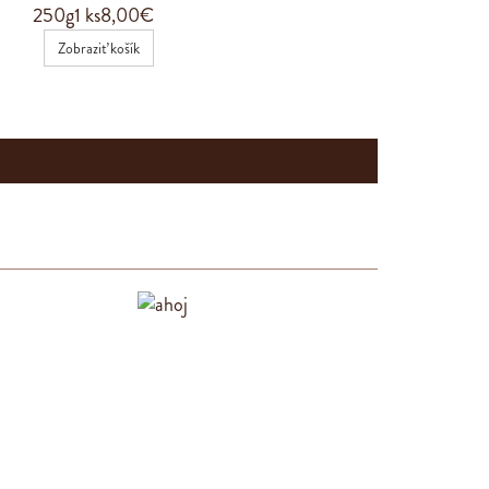
250g
1 ks
8,00€
Zobraziť košík