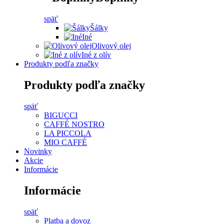
späť
Šálky
Iné
Olivový olej
Iné z olív
Produkty podľa značky
Produkty podľa značky
späť
BIGUCCI
CAFFÉ NOSTRO
LA PICCOLA
MIO CAFFÉ
Novinky
Akcie
Informácie
Informácie
späť
Platba a dovoz