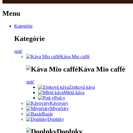
Menu
Kategórie
Kategórie
späť
Káva Mio caffé
Káva Mio caffé
späť
Zrnková káva
Mletá káva
Pod-y
Kávovary
Mlynčeky
Bazár
Doplnky
Doplnky