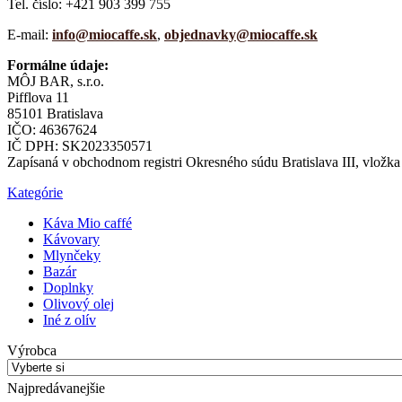
Tel. číslo: +421 903 399 755
E-mail:
info@miocaffe.sk
,
objednavky@miocaffe.sk
Formálne údaje:
MÔJ BAR, s.r.o.
Pifflova 11
85101 Bratislava
IČO: 46367624
IČ DPH: SK2023350571
Zapísaná v obchodnom registri Okresného súdu Bratislava III, vložka
Kategórie
Káva Mio caffé
Kávovary
Mlynčeky
Bazár
Doplnky
Olivový olej
Iné z olív
Výrobca
Najpredávanejšie