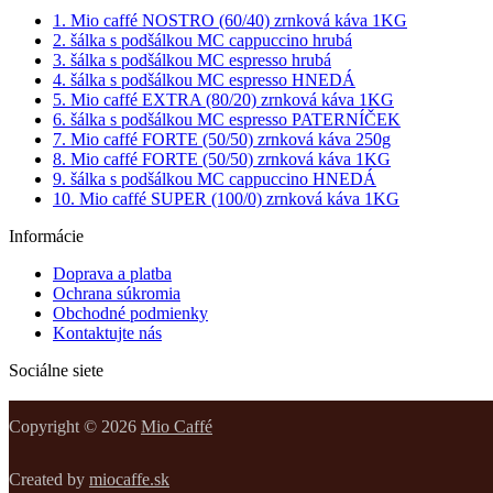
1. Mio caffé NOSTRO (60/40) zrnková káva 1KG
2. šálka s podšálkou MC cappuccino hrubá
3. šálka s podšálkou MC espresso hrubá
4. šálka s podšálkou MC espresso HNEDÁ
5. Mio caffé EXTRA (80/20) zrnková káva 1KG
6. šálka s podšálkou MC espresso PATERNÍČEK
7. Mio caffé FORTE (50/50) zrnková káva 250g
8. Mio caffé FORTE (50/50) zrnková káva 1KG
9. šálka s podšálkou MC cappuccino HNEDÁ
10. Mio caffé SUPER (100/0) zrnková káva 1KG
Informácie
Doprava a platba
Ochrana súkromia
Obchodné podmienky
Kontaktujte nás
Sociálne siete
Copyright © 2026
Mio Caffé
Created by
miocaffe.sk