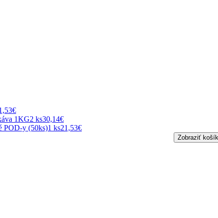
1,53€
 káva 1KG
2 ks
30,14€
é POD-y (50ks)
1 ks
21,53€
Zobraziť koší