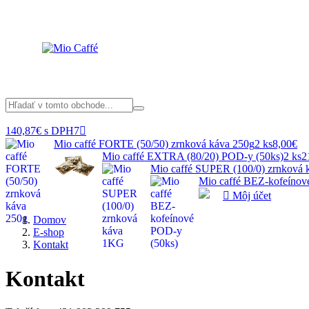
140,87€ s DPH
7

Mio caffé FORTE (50/50) zrnková káva 250g
2 ks
8,00€
Mio caffé EXTRA (80/20) POD-y (50ks)
2 ks
2
Mio caffé SUPER (100/0) zrnková
Mio caffé BEZ-kofeínov

Môj účet
Domov
E-shop
Kontakt
Kontakt