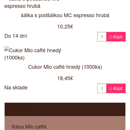
šálka s podšálkou MC espresso hrubá
10,25€
Do 14 dní

Kúpiť
Cukor Mio caffé hnedý (1000ks)
18,45€
Na sklade

Kúpiť
Kategórie
Káva Mio caffé