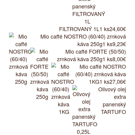
FILTROVANÝ 1L
1 ks
24,60€
Mio caffé NOSTRO (60/40) zrnková
káva 250g
1 ks
9,23€
Mio caffé FORTE (50/50)
zrnková káva 250g
1 ks
8,00€
Mio caffé NOSTRO
(60/40) zrnková káva
1KG
1 ks
27,06€
Olivový olej
extra
panenský
TARTUFO