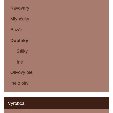
Kávovary
Mlynčeky
Bazár
Doplnky
Šálky
Iné
Olivový olej
Iné z olív
Výrobca