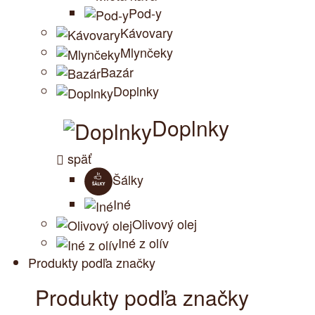
Pod-y
Kávovary
Mlynčeky
Bazár
Doplnky
Doplnky
späť
Šálky
Iné
Olivový olej
Iné z olív
Produkty podľa značky
Produkty podľa značky