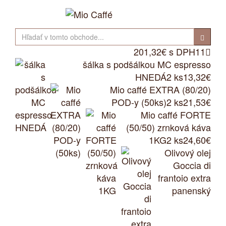
201,32€ s DPH
11

šálka s podšálkou MC espresso
HNEDÁ
2 ks
13,32€
Mio caffé EXTRA (80/20)
POD-y (50ks)
2 ks
21,53€
Mio caffé FORTE
(50/50) zrnková káva
1KG
2 ks
24,60€
Olivový olej
Goccia di
frantoio extra
panenský