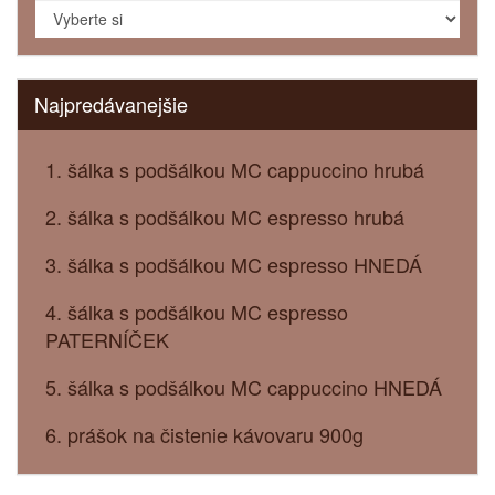
Najpredávanejšie
1. šálka s podšálkou MC cappuccino hrubá
2. šálka s podšálkou MC espresso hrubá
3. šálka s podšálkou MC espresso HNEDÁ
4. šálka s podšálkou MC espresso
PATERNÍČEK
5. šálka s podšálkou MC cappuccino HNEDÁ
6. prášok na čistenie kávovaru 900g