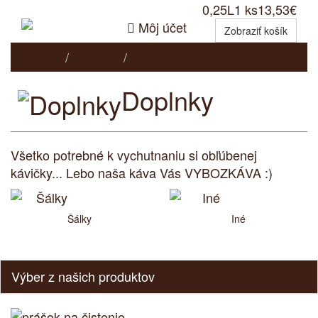
0,25L
1 ks
13,53€

Môj účet
Zobraziť košík
Domov
E-shop
Doplnky
Doplnky
Všetko potrebné k vychutnaniu si obľúbenej
kávičky... Lebo naša káva Vás VYBOZKÁVA :)
Šálky
Iné
Výber z našich produktov