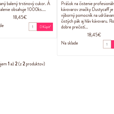
aný balený trstinový cukor. Á
Prášok na čistenie profesionál
alenie obsahuje 1000ks.…
kávovarov značky Dustycaff je
výborný pomocník na udržiavan
18,45€
čistých pák aj hláv kávovaru. R
de
dobre prečistí…

Kúpiť
18,45€
Na sklade
ujem
1
až
2
(z
2
produktov)