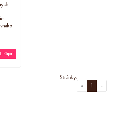
nych
ie
ovnako

Kúpiť
Stránky:
(current)
«
1
»