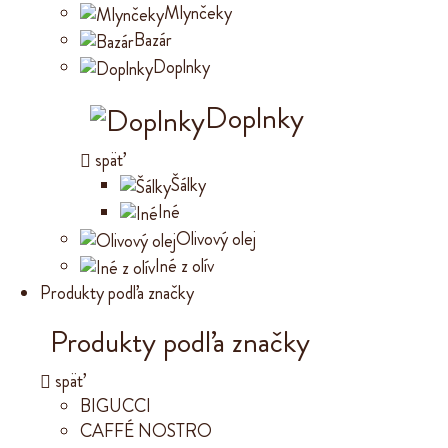
Mlynčeky
Bazár
Doplnky
Doplnky
späť
Šálky
Iné
Olivový olej
Iné z olív
Produkty podľa značky
Produkty podľa značky
späť
BIGUCCI
CAFFÉ NOSTRO