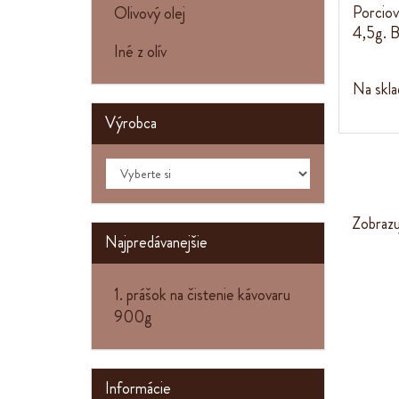
Porciov
Olivový olej
4,5g. B
Iné z olív
Na skla
Výrobca
Zobraz
Najpredávanejšie
1. prášok na čistenie kávovaru
900g
Informácie