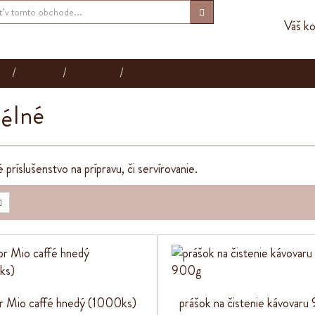
Váš ko
v
E-shop
Doplnky
Iné
Iné
príslušenstvo na prípravu, či servírovanie.
r Mio caffé hnedý (1000ks)
prášok na čistenie kávovar