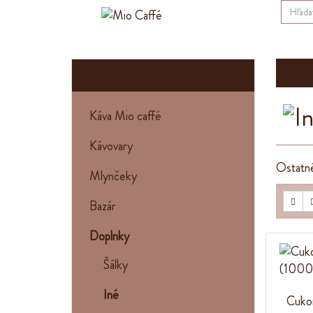
Domo
Kategórie
Káva Mio caffé
Kávovary
Ostatné 
Mlynčeky
Bazár
Doplnky
Šálky
Iné
Cuko