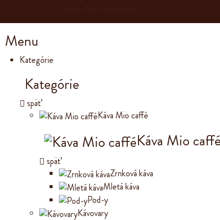
Created by
miocaffe.sk
Menu
Kategórie
Kategórie
späť
Káva Mio caffé
Káva Mio caff
späť
Zrnková káva
Mletá káva
Pod-y
Kávovary