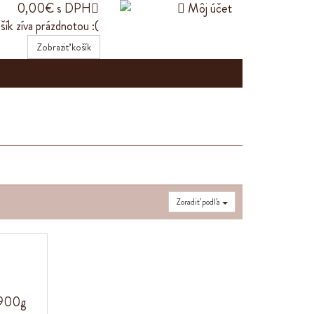
0,00€ s DPH


Môj účet
šík zíva prázdnotou :(
Zobraziť košík
Zoradiť podľa
u 900g