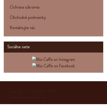
Ochrana súkromia
Obchodné podmienky
Kontaktujte nás
Sociálne siete
Copyright © 2026
Mio Caffé
Created by
miocaffe.sk