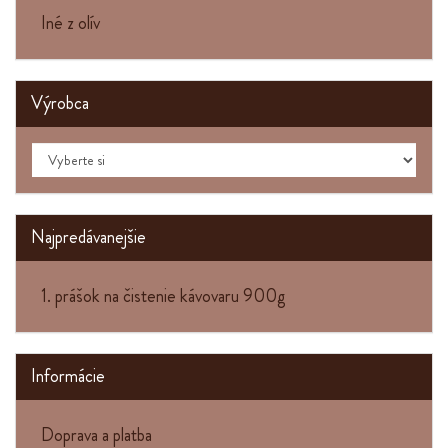
Iné z olív
Výrobca
Najpredávanejšie
1. prášok na čistenie kávovaru 900g
Informácie
Doprava a platba