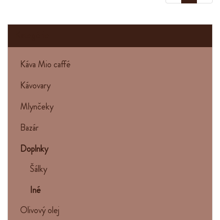
Kategórie
Káva Mio caffé
Kávovary
Mlynčeky
Bazár
Doplnky
Šálky
Iné
Olivový olej