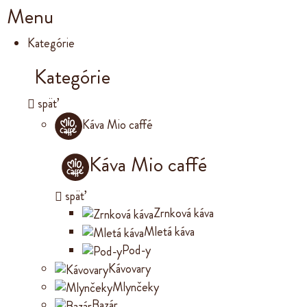
Menu
Kategórie
Kategórie
späť
Káva Mio caffé
Káva Mio caffé
späť
Zrnková káva
Mletá káva
Pod-y
Kávovary
Mlynčeky
Bazár