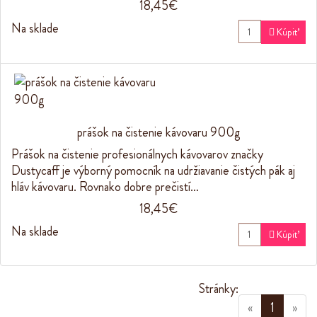
18,45€
Na sklade

Kúpiť
prášok na čistenie kávovaru 900g
Prášok na čistenie profesionálnych kávovarov značky
Dustycaff je výborný pomocník na udržiavanie čistých pák aj
hláv kávovaru. Rovnako dobre prečistí…
18,45€
Na sklade

Kúpiť
Stránky:
(current
«
1
»