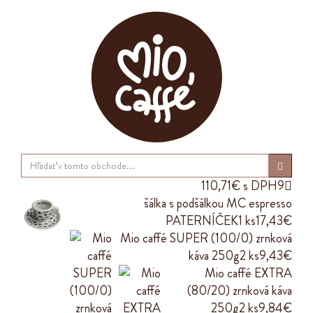
110,71€ s DPH
9

šálka s podšálkou MC espresso
PATERNÍČEK
1 ks
17,43€
Mio caffé SUPER (100/0) zrnková
káva 250g
2 ks
9,43€
Mio caffé EXTRA
(80/20) zrnková káva
250g
2 ks
9,84€