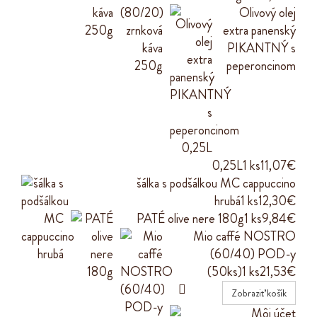
Olivový olej
extra panenský
PIKANTNÝ s
peperoncinom
0,25L
1 ks
11,07€
šálka s podšálkou MC cappuccino
hrubá
1 ks
12,30€
PATÉ olive nere 180g
1 ks
9,84€
Mio caffé NOSTRO
(60/40) POD-y
(50ks)
1 ks
21,53€

Zobraziť košík
Môj účet