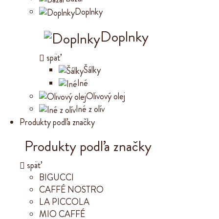
Doplnky
Doplnky
späť
Šálky
Iné
Olivový olej
Iné z olív
Produkty podľa značky
Produkty podľa značky
späť
BIGUCCI
CAFFÉ NOSTRO
LA PICCOLA
MIO CAFFÉ