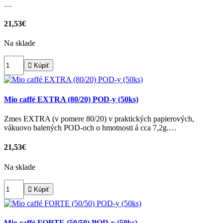
…
21,53€
Na sklade

Kúpiť
Mio caffé EXTRA (80/20) POD-y (50ks)
Zmes EXTRA (v pomere 80/20) v praktických papierových,
vákuovo balených POD-och o hmotnosti á cca 7,2g.…
21,53€
Na sklade

Kúpiť
Mio caffé FORTE (50/50) POD-y (50ks)