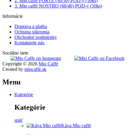
2. Mio caffé FORTE (50/50) POD-y (50ks)
3. Mio caffé NOSTRO (60/40) POD-y (50ks)
Informácie
Doprava a platba
Ochrana súkromia
Obchodné podmienky
Kontaktujte nás
Sociálne siete
Copyright © 2026
Mio Caffé
Created by
miocaffe.sk
Menu
Kategórie
Kategórie
späť
Káva Mio caffé