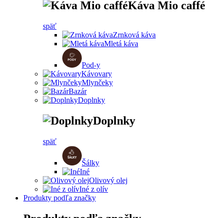
Káva Mio caffé
späť
Zrnková káva
Mletá káva
Pod-y
Kávovary
Mlynčeky
Bazár
Doplnky
Doplnky
späť
Šálky
Iné
Olivový olej
Iné z olív
Produkty podľa značky