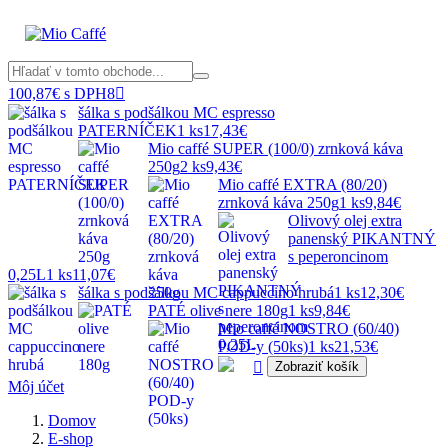
100,87€ s DPH
8

šálka s podšálkou MC espresso
PATERNÍČEK
1 ks
17,43€
Mio caffé SUPER (100/0) zrnková káva
250g
2 ks
9,43€
Mio caffé EXTRA (80/20)
zrnková káva 250g
1 ks
9,84€
Olivový olej extra
panenský PIKANTNÝ
s peperoncinom
0,25L
1 ks
11,07€
šálka s podšálkou MC cappuccino hrubá
1 ks
12,30€
PATÉ olive nere 180g
1 ks
9,84€
Mio caffé NOSTRO (60/40)
POD-y (50ks)
1 ks
21,53€

Zobraziť košík
Môj účet
Domov
E-shop