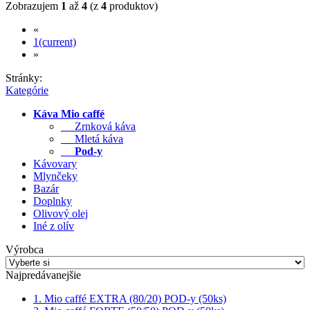
Zobrazujem
1
až
4
(z
4
produktov)
«
1
(current)
»
Stránky:
Kategórie
Káva Mio caffé
Zrnková káva
Mletá káva
Pod-y
Kávovary
Mlynčeky
Bazár
Doplnky
Olivový olej
Iné z olív
Výrobca
Najpredávanejšie
1. Mio caffé EXTRA (80/20) POD-y (50ks)