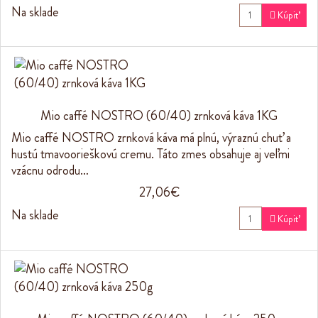
Na sklade

Kúpiť
Mio caffé NOSTRO (60/40) zrnková káva 1KG
Mio caffé NOSTRO zrnková káva má plnú, výraznú chuť a
hustú tmavoorieškovú cremu. Táto zmes obsahuje aj veľmi
vzácnu odrodu…
27,06€
Na sklade

Kúpiť