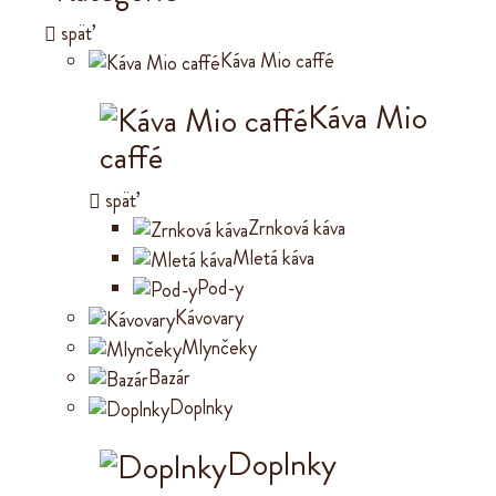
späť
Káva Mio caffé
Káva Mio
caffé
späť
Zrnková káva
Mletá káva
Pod-y
Kávovary
Mlynčeky
Bazár
Doplnky
Doplnky