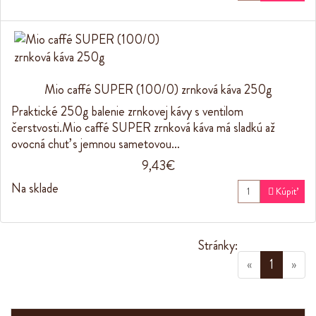
Mio caffé SUPER (100/0) zrnková káva 250g
Praktické 250g balenie zrnkovej kávy s ventilom
čerstvosti.Mio caffé SUPER zrnková káva má sladkú až
ovocná chuť s jemnou sametovou…
9,43€
Na sklade

Kúpiť
Stránky:
(current
«
1
»