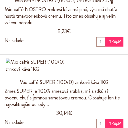
Mio caffé NOSTRO (60/40) zrnková káva 250g
Mio caffé NOSTRO zrnková káva má plnú, výraznú chuť a
hustú tmavoorieškovú cremu. Táto zmes obsahuje aj veľmi
vzácnu odrodu…
9,23€
Na sklade

Kúpiť
Mio caffé SUPER (100/0) zrnková káva 1KG
Zmes SUPER je 100% zmesová arabika, má sladkú až
ovocnú chuť s jemnou sametovou cremou. Obsahuje len tie
najkvalitnejšie odrody…
30,14€
Na sklade

Kúpiť