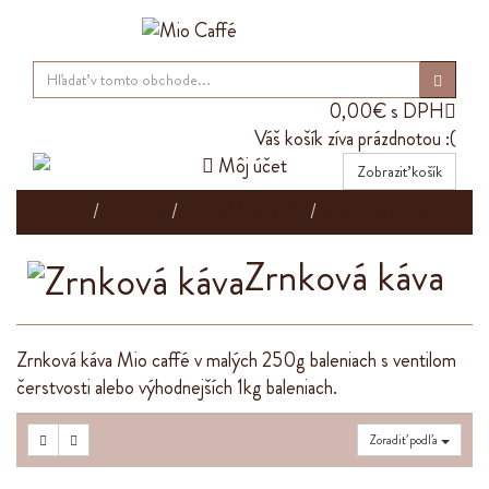
0,00€ s DPH

Váš košík zíva prázdnotou :(

Môj účet
Zobraziť košík
Domov
E-shop
Káva Mio caffé
Zrnková káva
Zrnková káva
Zrnková káva Mio caffé v malých 250g baleniach s ventilom
čerstvosti alebo výhodnejších 1kg baleniach.
Zoradiť podľa