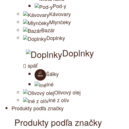
Pod-y
Kávovary
Mlynčeky
Bazár
Doplnky
Doplnky
späť
Šálky
Iné
Olivový olej
Iné z olív
Produkty podľa značky
Produkty podľa značky