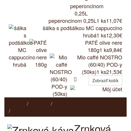
peperoncinom 0,25L
1 ks
11,07€
šálka s podšálkou MC cappuccino
hrubá
1 ks
12,30€
PATÉ olive nere
180g
1 ks
9,84€
Mio caffé NOSTRO
(60/40) POD-y
(50ks)
1 ks
21,53€

Zobraziť košík
Môj účet
Domov
E-shop
Káva Mio caffé
Zrnková káva
Zrnková