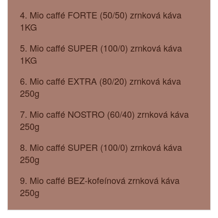
4. Mio caffé FORTE (50/50) zrnková káva
1KG
5. Mio caffé SUPER (100/0) zrnková káva
1KG
6. Mio caffé EXTRA (80/20) zrnková káva
250g
7. Mio caffé NOSTRO (60/40) zrnková káva
250g
8. Mio caffé SUPER (100/0) zrnková káva
250g
9. Mio caffé BEZ-kofeínová zrnková káva
250g