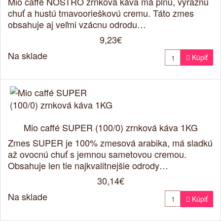
Mio caffé NOSTRO zrnková káva má plnú, výraznú
chuť a hustú tmavoorieškovú cremu. Táto zmes
obsahuje aj veľmi vzácnu odrodu…
9,23€
Na sklade

Kúpiť
Mio caffé SUPER (100/0) zrnková káva 1KG
Zmes SUPER je 100% zmesová arabika, má sladkú
až ovocnú chuť s jemnou sametovou cremou.
Obsahuje len tie najkvalitnejšie odrody…
30,14€
Na sklade

Kúpiť