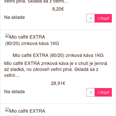
veľmi plná. Skladá sa z veľmi…
8,20€
Na sklade

Kúpiť
Mio caffé EXTRA (80/20) zrnková káva 1KG
Mio caffé EXTRA zrnková káva je v chuti je jemná
až sladká, no zároveň veľmi plná. Skladá sa z
veľmi…
28,91€
Na sklade

Kúpiť