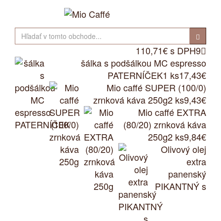
110,71€ s DPH
9

šálka s podšálkou MC espresso
PATERNÍČEK
1 ks
17,43€
Mio caffé SUPER (100/0)
zrnková káva 250g
2 ks
9,43€
Mio caffé EXTRA
(80/20) zrnková káva
250g
2 ks
9,84€
Olivový olej
extra
panenský
PIKANTNÝ s