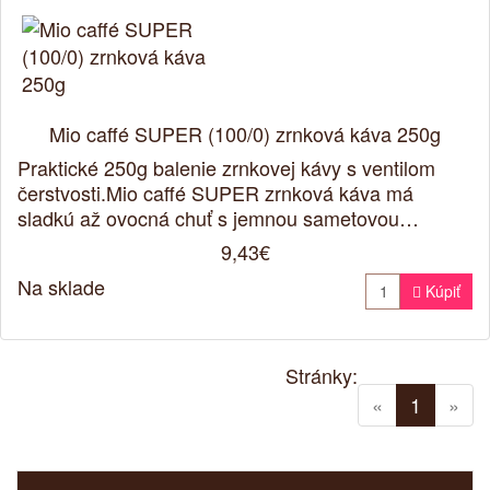
Mio caffé SUPER (100/0) zrnková káva 250g
Praktické 250g balenie zrnkovej kávy s ventilom
čerstvosti.Mio caffé SUPER zrnková káva má
sladkú až ovocná chuť s jemnou sametovou…
9,43€
Na sklade

Kúpiť
Stránky:
(current
«
1
»