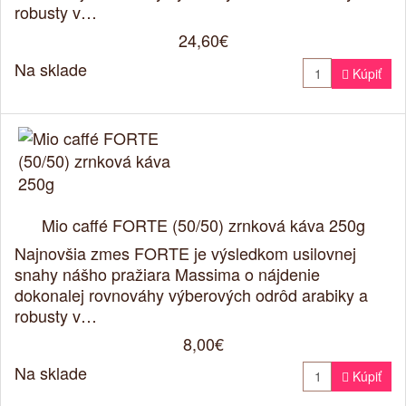
robusty v…
24,60€
Na sklade

Kúpiť
Mio caffé FORTE (50/50) zrnková káva 250g
Najnovšia zmes FORTE je výsledkom usilovnej
snahy nášho pražiara Massima o nájdenie
dokonalej rovnováhy výberových odrôd arabiky a
robusty v…
8,00€
Na sklade

Kúpiť