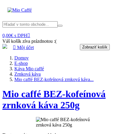
0,00€ s DPH

Váš košík zíva prázdnotou :(

Môj účet
Zobraziť košík
Domov
E-shop
Káva Mio caffé
Zrnková káva
Mio caffé BEZ-kofeínová zrnková káva...
Mio caffé BEZ-kofeínová
zrnková káva 250g