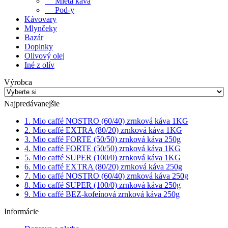
Mletá káva
Pod-y
Kávovary
Mlynčeky
Bazár
Doplnky
Olivový olej
Iné z olív
Výrobca
Najpredávanejšie
1. Mio caffé NOSTRO (60/40) zrnková káva 1KG
2. Mio caffé EXTRA (80/20) zrnková káva 1KG
3. Mio caffé FORTE (50/50) zrnková káva 250g
4. Mio caffé FORTE (50/50) zrnková káva 1KG
5. Mio caffé SUPER (100/0) zrnková káva 1KG
6. Mio caffé EXTRA (80/20) zrnková káva 250g
7. Mio caffé NOSTRO (60/40) zrnková káva 250g
8. Mio caffé SUPER (100/0) zrnková káva 250g
9. Mio caffé BEZ-kofeínová zrnková káva 250g
Informácie