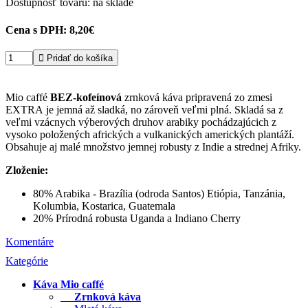
Dostupnosť tovaru: na sklade
Cena s DPH:
8,20€

Pridať do košíka
Mio caffé
BEZ-kofeínová
zrnková káva pripravená zo zmesi
EXTRA je jemná až sladká, no zároveň veľmi plná. Skladá sa z
veľmi vzácnych výberových druhov arabiky pochádzajúcich z
vysoko položených afrických a vulkanických amerických plantáží.
Obsahuje aj malé množstvo jemnej robusty z Indie a strednej Afriky.
Zloženie:
80% Arabika - Brazília (odroda Santos) Etiópia, Tanzánia,
Kolumbia, Kostarica, Guatemala
20% Prírodná robusta Uganda a Indiano Cherry
Komentáre
Kategórie
Káva Mio caffé
Zrnková káva