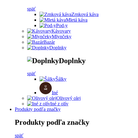
späť
Zrnková káva
Mletá káva
Pod-y
Kávovary
Mlynčeky
Bazár
Doplnky
Doplnky
späť
Šálky
Iné
Olivový olej
Iné z olív
Produkty podľa značky
Produkty podľa značky
späť