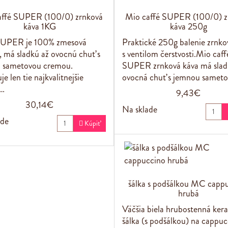
affé SUPER (100/0) zrnková
Mio caffé SUPER (100/0) z
káva 1KG
káva 250g
UPER je 100% zmesová
Praktické 250g balenie zrnko
, má sladkú až ovocnú chuť s
s ventilom čerstvosti.Mio caff
 sametovou cremou.
SUPER zrnková káva má slad
e len tie najkvalitnejšie
ovocná chuť s jemnou samet
…
9,43€
30,14€
Na sklade
ade

Kúpiť
šálka s podšálkou MC capp
hrubá
Väčšia biela hrubostenná ker
šálka (s podšálkou) na cappuc