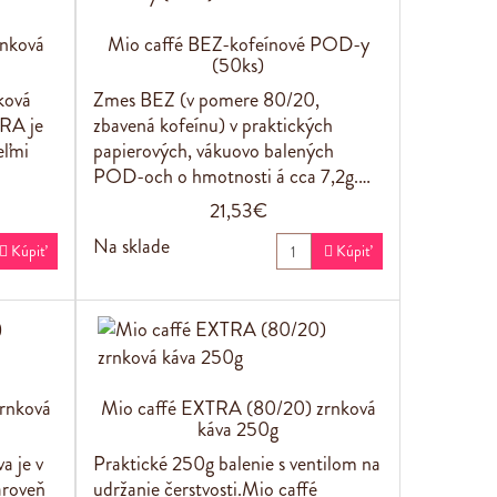
rnková
Mio caffé BEZ-kofeínové POD-y
(50ks)
ková
Zmes BEZ (v pomere 80/20,
TRA je
zbavená kofeínu) v praktických
eľmi
papierových, vákuovo balených
POD-och o hmotnosti á cca 7,2g.…
21,53€
Na sklade

Kúpiť

Kúpiť
rnková
Mio caffé EXTRA (80/20) zrnková
káva 250g
a je v
Praktické 250g balenie s ventilom na
ároveň
udržanie čerstvosti.Mio caffé