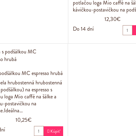
potlačou loga Mio caffé na šá
kávičkou-postavičkou na podš
12,30€
Do 14 dní
s podšálkou MC espresso hrubá
iela hrubostenná hrubostenná
s podšálkou) na espresso s
u loga Mio caffé na šálke a
u-postavičkou na
e.Ideálna…
10,25€
dní

Kúpiť