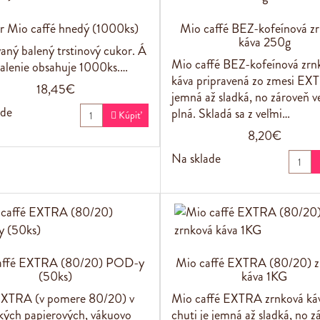
r Mio caffé hnedý (1000ks)
Mio caffé BEZ-kofeínová z
káva 250g
aný balený trstinový cukor. Á
Mio caffé BEZ-kofeínová zrn
alenie obsahuje 1000ks.…
káva pripravená zo zmesi EX
18,45€
jemná až sladká, no zároveň v
ade
plná. Skladá sa z veľmi…

Kúpiť
8,20€
Na sklade
affé EXTRA (80/20) POD-y
Mio caffé EXTRA (80/20) z
(50ks)
káva 1KG
XTRA (v pomere 80/20) v
Mio caffé EXTRA zrnková káv
kých papierových, vákuovo
chuti je jemná až sladká, no z