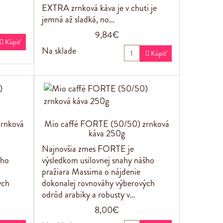
EXTRA zrnková káva je v chuti je
jemná až sladká, no…
9,84€

Kúpiť
Na sklade

Kúpiť
rnková
Mio caffé FORTE (50/50) zrnková
káva 250g
Najnovšia zmes FORTE je
šho
výsledkom usilovnej snahy nášho
pražiara Massima o nájdenie
ých
dokonalej rovnováhy výberových
odrôd arabiky a robusty v…
8,00€