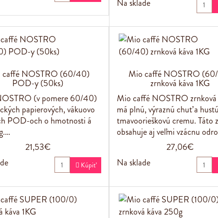
Na sklade
 caffé NOSTRO (60/40)
Mio caffé NOSTRO (60
POD-y (50ks)
zrnková káva 1KG
NOSTRO (v pomere 60/40)
Mio caffé NOSTRO zrnková 
ických papierových, vákuovo
má plnú, výraznú chuť a hust
ch POD-och o hmotnosti á
tmavoorieškovú cremu. Táto 
g.…
obsahuje aj veľmi vzácnu odr
21,53€
27,06€
ade
Na sklade

Kúpiť