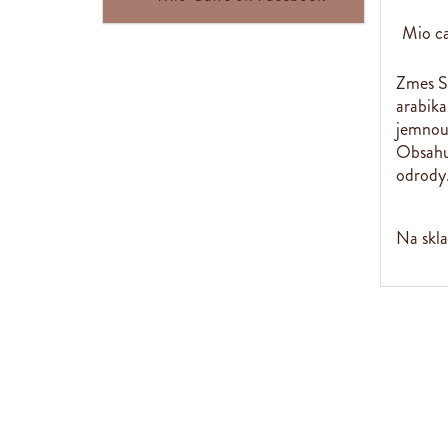
Mio c
Zmes S
arabika
jemnou
Obsahuj
odrody
Na skl