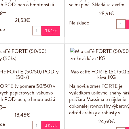
ch POD-och o hmotnosti á
veľmi plná. Skladá sa z veľmi…
g.…
28,91€
21,53€
Na sklade
ade

Kúpiť
affé FORTE (50/50) POD-y
Mio caffé FORTE (50/50) z
(50ks)
káva 1KG
ORTE (v pomere 50/50) v
Najnovšia zmes FORTE je
kých papierových, vákuovo
výsledkom usilovnej snahy ná
ch POD-och, o hmotnosti á
pražiara Massima o nájdenie
g.…
dokonalej rovnováhy výberov
odrôd arabiky a robusty v…
18,45€
24,60€
ade

Kúpiť