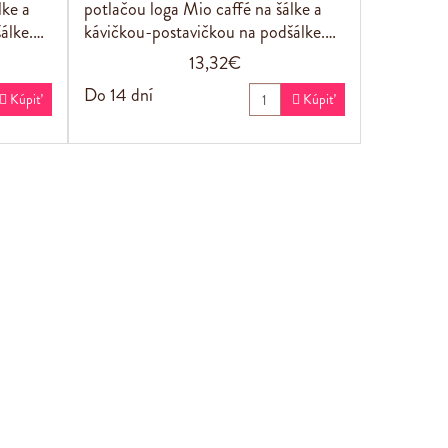
lke a
potlačou loga Mio caffé na šálke a
álke.…
kávičkou-postavičkou na podšálke.…
13,32€
Do 14 dní

Kúpiť

Kúpiť