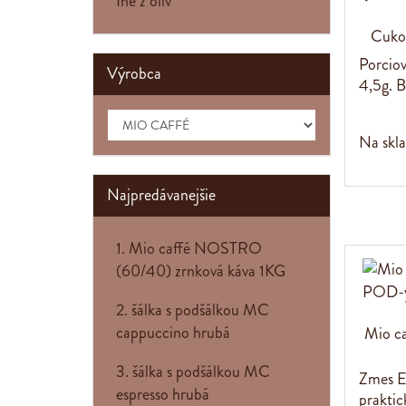
Iné z olív
Cuko
Porciov
Výrobca
4,5g. B
Na skl
Najpredávanejšie
1. Mio caffé NOSTRO
(60/40) zrnková káva 1KG
2. šálka s podšálkou MC
cappuccino hrubá
Mio c
3. šálka s podšálkou MC
Zmes E
espresso hrubá
praktic