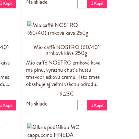
Na sklade

Kúpiť

Kúpiť
/40)
Mio caffé NOSTRO (60/40)
zrnková káva 250g
káva
Mio caffé NOSTRO zrnková káva
ú
má plnú, výraznú chuť a hustú
zmes
tmavoorieškovú cremu. Táto zmes
odu…
obsahuje aj veľmi vzácnu odrodu…
9,23€
Na sklade

Kúpiť

Kúpiť