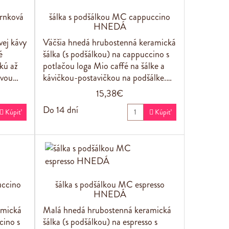
rnková
šálka s podšálkou MC cappuccino
HNEDÁ
vej kávy
Väčšia hnedá hrubostenná keramická
é
šálka (s podšálkou) na cappuccino s
kú až
potlačou loga Mio caffé na šálke a
ovou…
kávičkou-postavičkou na podšálke.…
15,38€
Do 14 dní

Kúpiť

Kúpiť
uccino
šálka s podšálkou MC espresso
HNEDÁ
amická
Malá hnedá hrubostenná keramická
cino s
šálka (s podšálkou) na espresso s