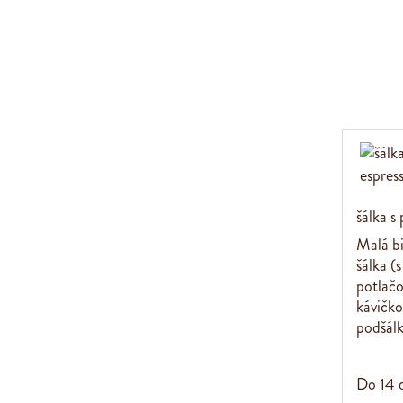
šálka 
Malá b
šálka (
potlačo
kávičko
podšálk
Do 14 