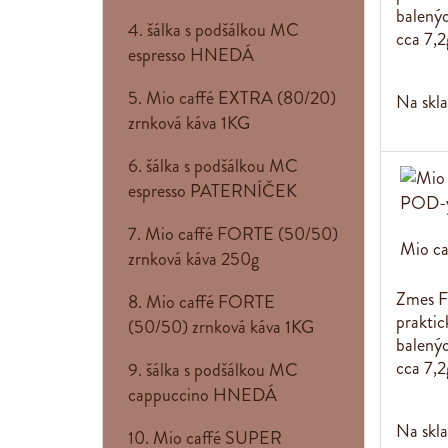
balený
4. šálka s podšálkou MC
cca 7,2
espresso HNEDÁ
5. Mio caffé EXTRA (80/20)
Na skl
zrnková káva 1KG
6. šálka s podšálkou MC
espresso PATERNÍČEK
7. Mio caffé FORTE (50/50)
Mio c
zrnková káva 250g
Zmes F
8. Mio caffé FORTE
praktic
(50/50) zrnková káva 1KG
balený
cca 7,2
9. šálka s podšálkou MC
cappuccino HNEDÁ
Na skl
10. Mio caffé SUPER