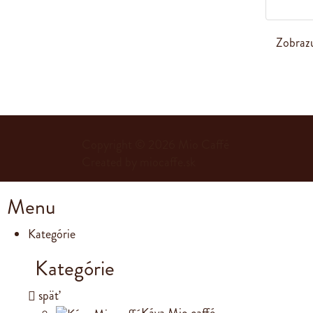
Zobraz
Copyright © 2026
Mio Caffé
Created by
miocaffe.sk
Menu
Kategórie
Kategórie
späť
Káva Mio caffé