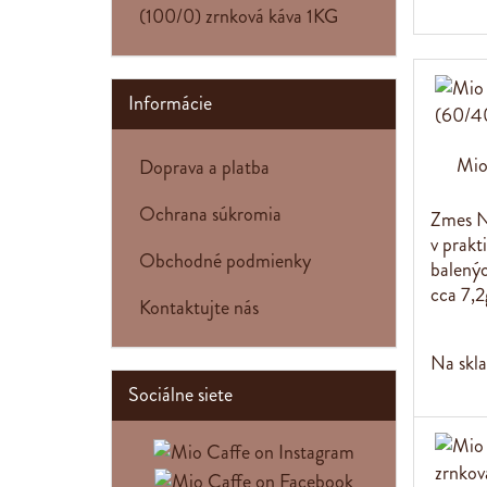
(100/0) zrnková káva 1KG
Informácie
Mio
Doprava a platba
Ochrana súkromia
Zmes 
v prakt
Obchodné podmienky
balený
cca 7,2
Kontaktujte nás
Na skl
Sociálne siete