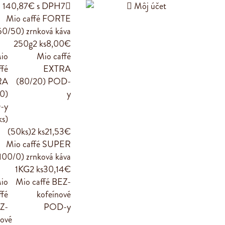
140,87€ s DPH
7


Môj účet
Mio caffé FORTE
50/50) zrnková káva
250g
2 ks
8,00€
Mio caffé
EXTRA
(80/20) POD-
y
(50ks)
2 ks
21,53€
Mio caffé SUPER
100/0) zrnková káva
1KG
2 ks
30,14€
Mio caffé BEZ-
kofeínové
POD-y