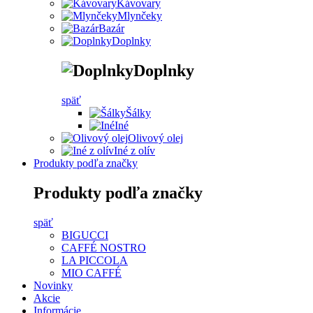
Kávovary
Mlynčeky
Bazár
Doplnky
Doplnky
späť
Šálky
Iné
Olivový olej
Iné z olív
Produkty podľa značky
Produkty podľa značky
späť
BIGUCCI
CAFFÉ NOSTRO
LA PICCOLA
MIO CAFFÉ
Novinky
Akcie
Informácie