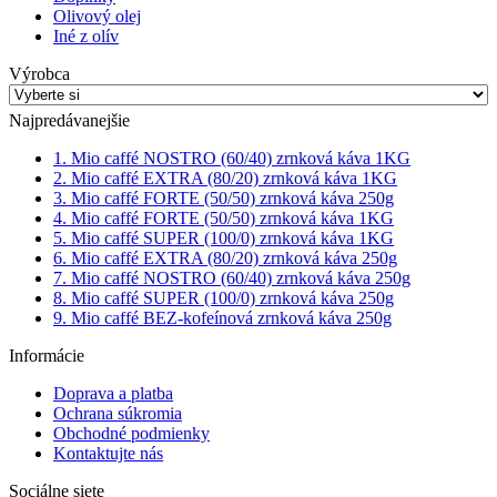
Olivový olej
Iné z olív
Výrobca
Najpredávanejšie
1. Mio caffé NOSTRO (60/40) zrnková káva 1KG
2. Mio caffé EXTRA (80/20) zrnková káva 1KG
3. Mio caffé FORTE (50/50) zrnková káva 250g
4. Mio caffé FORTE (50/50) zrnková káva 1KG
5. Mio caffé SUPER (100/0) zrnková káva 1KG
6. Mio caffé EXTRA (80/20) zrnková káva 250g
7. Mio caffé NOSTRO (60/40) zrnková káva 250g
8. Mio caffé SUPER (100/0) zrnková káva 250g
9. Mio caffé BEZ-kofeínová zrnková káva 250g
Informácie
Doprava a platba
Ochrana súkromia
Obchodné podmienky
Kontaktujte nás
Sociálne siete