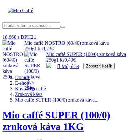
18,66€ s DPH
2

Mio caffé NOSTRO (60/40) zrnková káva
250g
1 ks
9,23€
Mio caffé SUPER (100/0) zrnková káva
250g
1 ks
9,43€

Môj účet
Zobraziť košík
Domov
E-shop
Káva Mio caffé
Zrnková káva
Mio caffé SUPER (100/0) zrnková káva...
Mio caffé SUPER (100/0)
zrnková káva 1KG