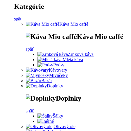
Kategórie
späť
Káva Mio caffé
Káva Mio caffé
späť
Zrnková káva
Mletá káva
Pod-y
Kávovary
Mlynčeky
Bazár
Doplnky
Doplnky
späť
Šálky
Iné
Olivový olej