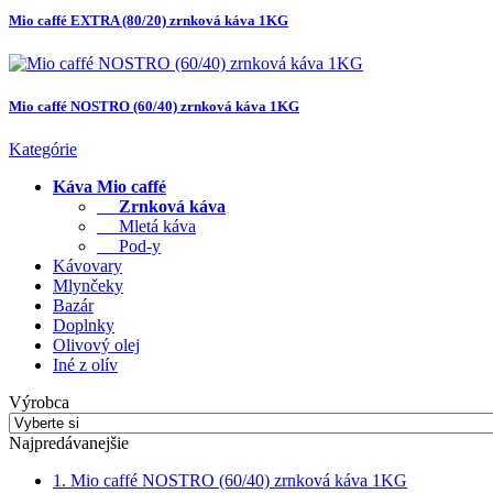
Mio caffé EXTRA (80/20) zrnková káva 1KG
Mio caffé NOSTRO (60/40) zrnková káva 1KG
Kategórie
Káva Mio caffé
Zrnková káva
Mletá káva
Pod-y
Kávovary
Mlynčeky
Bazár
Doplnky
Olivový olej
Iné z olív
Výrobca
Najpredávanejšie
1. Mio caffé NOSTRO (60/40) zrnková káva 1KG