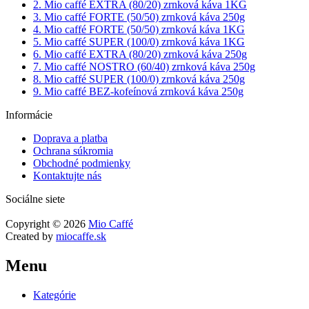
2. Mio caffé EXTRA (80/20) zrnková káva 1KG
3. Mio caffé FORTE (50/50) zrnková káva 250g
4. Mio caffé FORTE (50/50) zrnková káva 1KG
5. Mio caffé SUPER (100/0) zrnková káva 1KG
6. Mio caffé EXTRA (80/20) zrnková káva 250g
7. Mio caffé NOSTRO (60/40) zrnková káva 250g
8. Mio caffé SUPER (100/0) zrnková káva 250g
9. Mio caffé BEZ-kofeínová zrnková káva 250g
Informácie
Doprava a platba
Ochrana súkromia
Obchodné podmienky
Kontaktujte nás
Sociálne siete
Copyright © 2026
Mio Caffé
Created by
miocaffe.sk
Menu
Kategórie