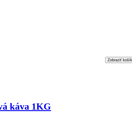
Zobraziť koší
ová káva 1KG