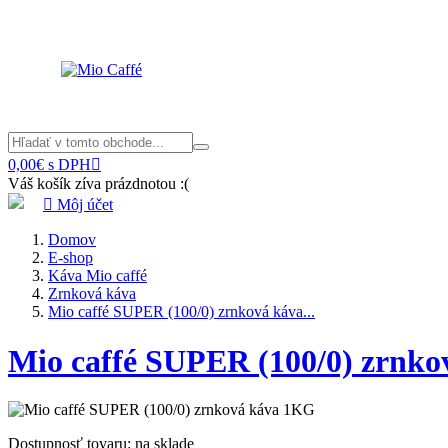
0,00€ s DPH

Váš košík zíva prázdnotou :(

Môj účet
Domov
E-shop
Káva Mio caffé
Zrnková káva
Mio caffé SUPER (100/0) zrnková káva...
Mio caffé SUPER (100/0) zrnk
Dostupnosť tovaru: na sklade