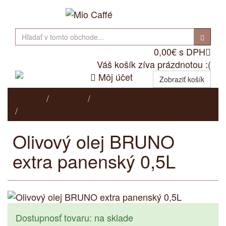
0,00€ s DPH

Váš košík zíva prázdnotou :(

Môj účet
Zobraziť košík
Domov
E-shop
Olivový olej
Olivový olej BRUNO extra panenský 0,5L
Olivový olej BRUNO
extra panenský 0,5L
Dostupnosť tovaru: na sklade