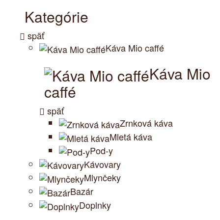
Kategórie
späť
Káva Mio caffé
Káva Mio
caffé
späť
Zrnková káva
Mletá káva
Pod-y
Kávovary
Mlynčeky
Bazár
Doplnky