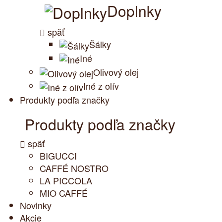
Doplnky
späť
Šálky
Iné
Olivový olej
Iné z olív
Produkty podľa značky
Produkty podľa značky
späť
BIGUCCI
CAFFÉ NOSTRO
LA PICCOLA
MIO CAFFÉ
Novinky
Akcie