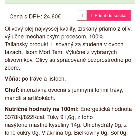
Cena s DPH:
24,60€

Pridať do košíka
Olivový olej najvyššej kvality, získaný priamo z olív,
výlučne mechanickým procesom. 100%
Taliansky produkt. Lisovaný za studena v dvoch
fázach, lisom Mori Tem. Výlučne z vybraných
olivovníkov. Olivy sú spracované bezprostredne po
zbere.
po tráve a listoch.
Vôňa:
intenzívna ovocná s jemnými tónmi trávy,
Chuť:
mandlí a artičokách.
Energetická hodnota
Nutričné hodnoty na 100ml:
3378Kj/822Kcal, Tuky 91,6g, z toho
nasýtene mastné kyseliny 14g. Uhľohydráty 0g, z
toho cukry 0g. Vláknina 0g. Bielkoviny 0g. Soľ 0g.