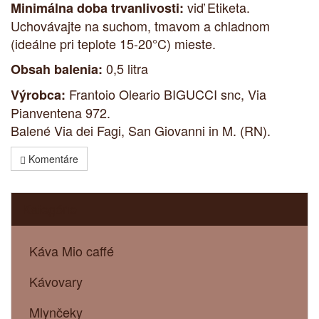
viď Etiketa.
Minimálna doba trvanlivosti:
Uchovávajte na suchom, tmavom a chladnom
(ideálne pri teplote 15-20°C) mieste.
0,5 litra
Obsah balenia:
Frantoio Oleario BIGUCCI snc, Via
Výrobca:
Pianventena 972.
Balené Via dei Fagi, San Giovanni in M. (RN).
Komentáre
Kategórie
Káva Mio caffé
Kávovary
Mlynčeky