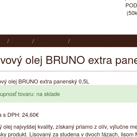
ov
E-shop
Olivový olej
Olivový olej BRUNO extra
ivový olej BRUNO extra pan
upnosť tovaru: na sklade
a s DPH:
24,60€
ý olej najvyššej kvality, získaný priamo z olív, výlučn
sky produkt. Lisovaný za studena v dvoch fázach, lisom 