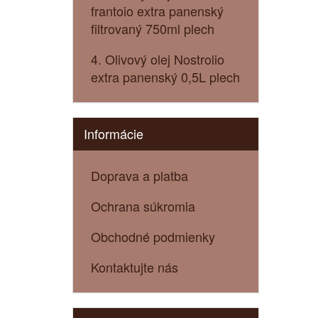
frantoio extra panenský
filtrovaný 750ml plech
4. Olivový olej Nostrolio
extra panenský 0,5L plech
Informácie
Doprava a platba
Ochrana súkromia
Obchodné podmienky
Kontaktujte nás