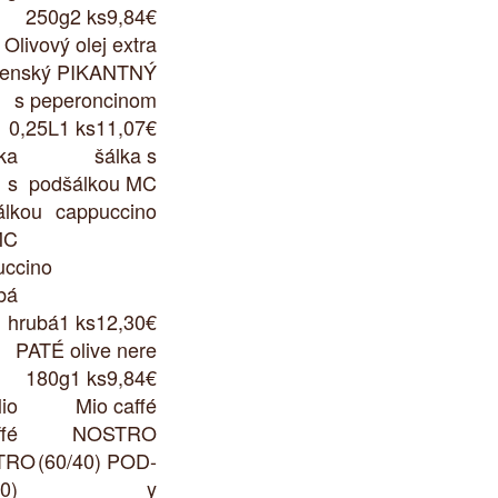
250g
2 ks
9,84€
Olivový olej extra
enský PIKANTNÝ
s peperoncinom
0,25L
1 ks
11,07€
šálka s
podšálkou MC
cappuccino
hrubá
1 ks
12,30€
PATÉ olive nere
180g
1 ks
9,84€
Mio caffé
NOSTRO
(60/40) POD-
y