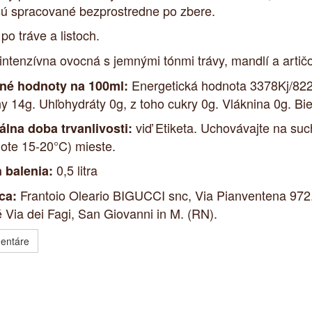
sú spracované bezprostredne po zbere.
po tráve a listoch.
intenzívna ovocná s jemnými tónmi trávy, mandlí a artič
Energetická hodnota 3378Kj/822
čné hodnoty na 100ml:
ny 14g. Uhľohydráty 0g, z toho cukry 0g. Vláknina 0g. Bie
viď Etiketa. Uchovávajte na su
lna doba trvanlivosti:
plote 15-20°C) mieste.
0,5 litra
 balenia:
Frantoio Oleario BIGUCCI snc, Via Pianventena 972
ca:
 Via dei Fagi, San Giovanni in M. (RN).
entáre