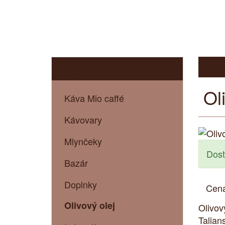
Dom
Kategórie
Ol
Káva Mio caffé
Kávovary
Mlynčeky
Dost
Bazár
Doplnky
Cen
Olivový olej
Olivov
Talian