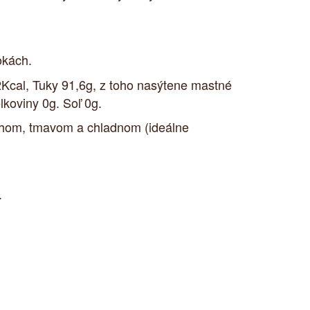
okách.
Kcal, Tuky 91,6g, z toho nasýtene mastné
lkoviny 0g. Soľ 0g.
chom, tmavom a chladnom (ideálne
.