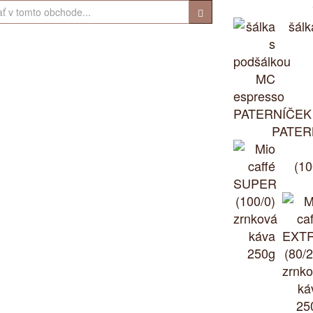
šál
PATER
(10