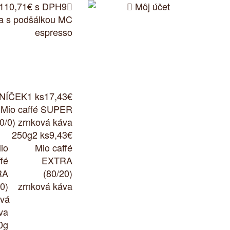
110,71€ s DPH
9


Môj účet
ka s podšálkou MC
espresso
NÍČEK
1 ks
17,43€
Mio caffé SUPER
0/0) zrnková káva
250g
2 ks
9,43€
Mio caffé
EXTRA
(80/20)
zrnková káva