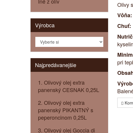
Iné z olív
Olivy 
Vôňa:
Výrobca
Chuť:
Nutri
kyseli
Minimá
pri te
Najpredávanejšie
Obsah
1. Olivový olej extra
Výrob
panenský CESNAK 0,25L
Balené
2. Olivový olej extra
Kom
panenský PIKANTNÝ s
peperoncinom 0,25L
3. Olivový olej Goccia di