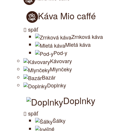
Káva Mio caffé
späť
Zrnková káva
Mletá káva
Pod-y
Kávovary
Mlynčeky
Bazár
Doplnky
Doplnky
späť
Šálky
Iné