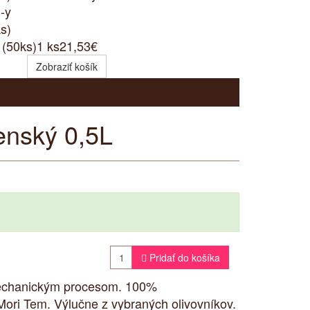
(50ks)
1 ks
21,53€
Zobraziť košík
 panenský 0,5L
enský 0,5L

Pridať do košíka
e mechanickým procesom. 100%
Mori Tem. Výlučne z vybraných olivovníkov.