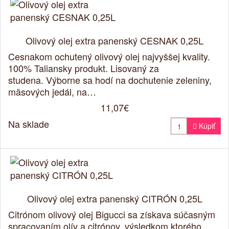
Olivový olej extra panenský CESNAK 0,25L
Cesnakom ochutený olivový olej najvyššej kvality.
100% Taliansky produkt. Lisovaný za
studena. Výborne sa hodí na dochutenie zeleniny,
mäsových jedál, na…
11,07€
Na sklade

Kúpiť
Olivový olej extra panenský CITRÓN 0,25L
Citrónom olivový olej Bigucci sa získava súčasným
spracovaním olív a citrónov, výsledkom ktorého