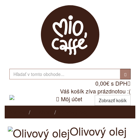
0,00€ s DPH

Váš košík zíva prázdnotou :(

Môj účet
Zobraziť košík
Domov
E-shop
Olivový olej
Olivový olej