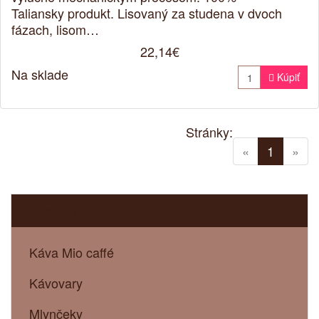
Taliansky produkt. Lisovaný za studena v dvoch
fázach, lisom…
22,14€
Na sklade

Kúpiť
Stránky:
(current
«
1
»
Kategórie
Káva Mio caffé
Kávovary
Mlynčeky