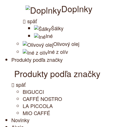
Doplnky
späť
Šálky
Iné
Olivový olej
Iné z olív
Produkty podľa značky
Produkty podľa značky
späť
BIGUCCI
CAFFÉ NOSTRO
LA PICCOLA
MIO CAFFÉ
Novinky
Akcie