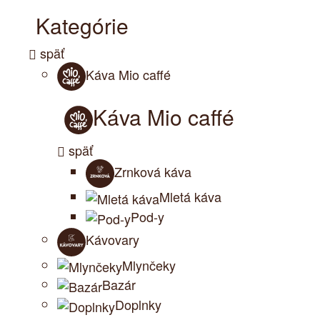
Kategórie
späť
Káva Mio caffé
Káva Mio caffé
späť
Zrnková káva
Mletá káva
Pod-y
Kávovary
Mlynčeky
Bazár
Doplnky