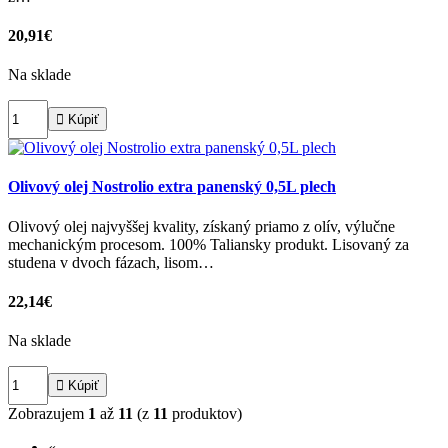
20,91€
Na sklade

Kúpiť
Olivový olej Nostrolio extra panenský 0,5L plech
Olivový olej najvyššej kvality, získaný priamo z olív, výlučne
mechanickým procesom. 100% Taliansky produkt. Lisovaný za
studena v dvoch fázach, lisom…
22,14€
Na sklade

Kúpiť
Zobrazujem
1
až
11
(z
11
produktov)
«