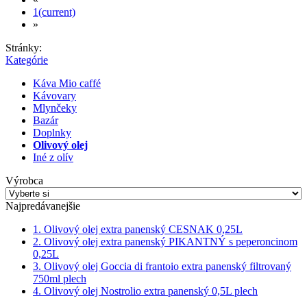
1
(current)
»
Stránky:
Kategórie
Káva Mio caffé
Kávovary
Mlynčeky
Bazár
Doplnky
Olivový olej
Iné z olív
Výrobca
Najpredávanejšie
1. Olivový olej extra panenský CESNAK 0,25L
2. Olivový olej extra panenský PIKANTNÝ s peperoncinom
0,25L
3. Olivový olej Goccia di frantoio extra panenský filtrovaný
750ml plech
4. Olivový olej Nostrolio extra panenský 0,5L plech