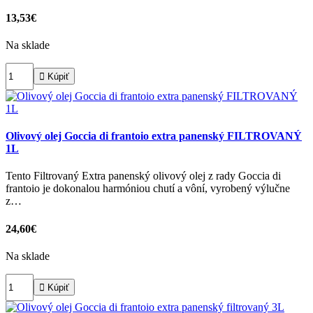
13,53€
Na sklade

Kúpiť
Olivový olej Goccia di frantoio extra panenský FILTROVANÝ
1L
Tento Filtrovaný Extra panenský olivový olej z rady Goccia di
frantoio je dokonalou harmóniou chutí a vôní, vyrobený výlučne
z…
24,60€
Na sklade

Kúpiť