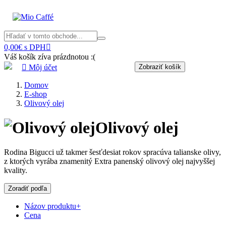
0,00€ s DPH

Váš košík zíva prázdnotou :(

Môj účet
Zobraziť košík
Domov
E-shop
Olivový olej
Olivový olej
Rodina Bigucci už takmer šesťdesiat rokov spracúva talianske olivy,
z ktorých vyrába znamenitý Extra panenský olivový olej najvyššej
kvality.
Zoradiť podľa
Názov produktu+
Cena