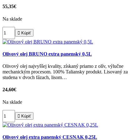
55,35€
Na sklade

Kúpiť
Olivový olej BRUNO extra panenský 0,5L
Olivový olej najvyššej kvality, získaný priamo z olív, výlučne
mechanickým procesom. 100% Taliansky produkt. Lisovaný za
studena v dvoch fázach, lisom…
24,60€
Na sklade

Kúpiť
Olivový olej extra panenský CESNAK 0,25L