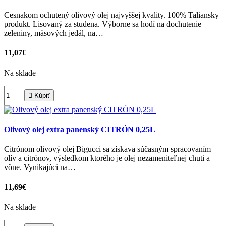
Cesnakom ochutený olivový olej najvyššej kvality. 100% Taliansky
produkt. Lisovaný za studena. Výborne sa hodí na dochutenie
zeleniny, mäsových jedál, na…
11,07€
Na sklade

Kúpiť
Olivový olej extra panenský CITRÓN 0,25L
Citrónom olivový olej Bigucci sa získava súčasným spracovaním
olív a citrónov, výsledkom ktorého je olej nezameniteľnej chuti a
vône. Vynikajúci na…
11,69€
Na sklade