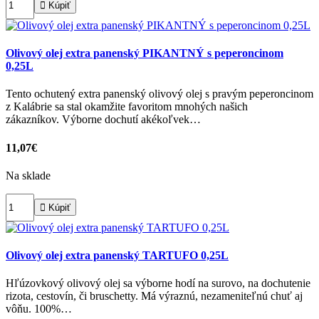

Kúpiť
Olivový olej extra panenský PIKANTNÝ s peperoncinom
0,25L
Tento ochutený extra panenský olivový olej s pravým peperoncinom
z Kalábrie sa stal okamžite favoritom mnohých našich
zákazníkov. Výborne dochutí akékoľvek…
11,07€
Na sklade

Kúpiť
Olivový olej extra panenský TARTUFO 0,25L
Hľúzovkový olivový olej sa výborne hodí na surovo, na dochutenie
rizota, cestovín, či bruschetty. Má výraznú, nezameniteľnú chuť aj
vôňu. 100%…