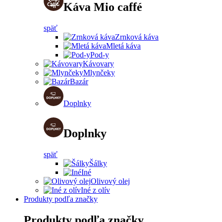
Káva Mio caffé
späť
Zrnková káva
Mletá káva
Pod-y
Kávovary
Mlynčeky
Bazár
Doplnky
Doplnky
späť
Šálky
Iné
Olivový olej
Iné z olív
Produkty podľa značky
Produkty podľa značky