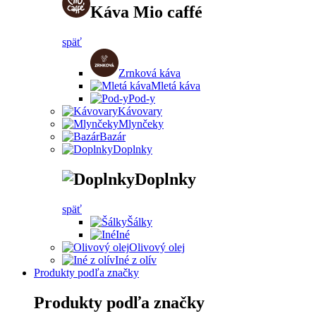
Káva Mio caffé
späť
Zrnková káva
Mletá káva
Pod-y
Kávovary
Mlynčeky
Bazár
Doplnky
Doplnky
späť
Šálky
Iné
Olivový olej
Iné z olív
Produkty podľa značky
Produkty podľa značky