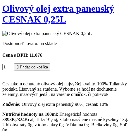
Olivový olej extra panenský
CESNAK 0,25L
Dostupnosť tovaru: na sklade
Cena s DPH:
11,07€

Pridať do košíka
Cesnakom ochutený olivový olej najvyššej kvality. 100% Taliansky
produkt. Lisovaný za studena. Výborne sa hodí na dochutenie
zeleniny, mäsových jedál, na varenie omáčok, či polievok.
Zloženie:
Olivový olej extra panenský 90%, cesnak 10%
Nutričné hodnoty na 100ml:
Energetická hodnota
3898Kj/824Kcal, Tuky 91,6g, z toho nasýtene mastné kyseliny 13g.
Uhľohydráty 0g, z toho cukry 0g. Vláknina 0g. Bielkoviny 0g. Soľ
0g.