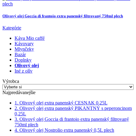
Olivový olej Goccia di frantoio extra panenský filtrovaný 750ml plech
Kategórie
Káva Mio caffé
Kávovary
Mlynčeky
Bazár
Doplnky
Olivový olej
Iné z olív
Výrobca
Najpredávanejšie
1. Olivový olej extra panenský CESNAK 0,25L
2. Olivový olej extra panenský PIKANTNÝ s peperoncinom
0,25L
3. Olivový olej Goccia di frantoio extra panenský filtrovaný
750ml plech
4. Olivový olej Nostrolio extra panenský 0,5L plech