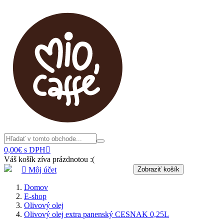
0,00€ s DPH

Váš košík zíva prázdnotou :(

Môj účet
Zobraziť košík
Domov
E-shop
Olivový olej
Olivový olej extra panenský CESNAK 0,25L