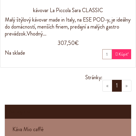
kávovar La Piccola Sara CLASSIC
Malý štýlový kávovar made in Italy, na ESE POD-y, je ideálny
do domácností, menších firiem, predajní a malých gastro
prevádzok.Vhodný…
307,50€
Na sklade

Kúpiť
Stránky:
(current
«
1
»
Kategórie
Káva Mio caffé