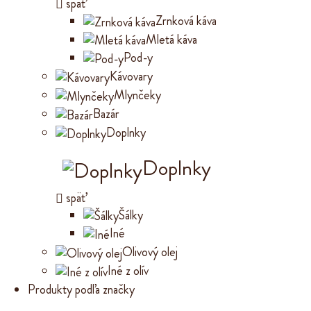
späť
Zrnková káva
Mletá káva
Pod-y
Kávovary
Mlynčeky
Bazár
Doplnky
Doplnky
späť
Šálky
Iné
Olivový olej
Iné z olív
Produkty podľa značky