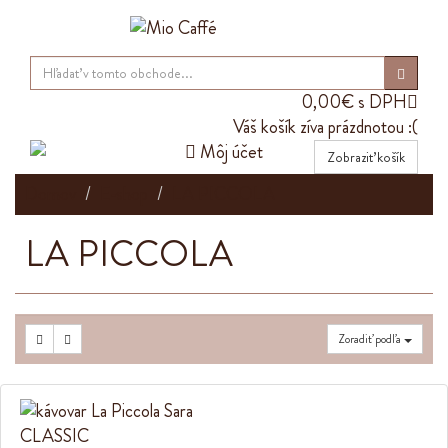
0,00€ s DPH

Váš košík zíva prázdnotou :(

Môj účet
Zobraziť košík
Domov
E-shop
LA PICCOLA
LA PICCOLA
Zoradiť podľa