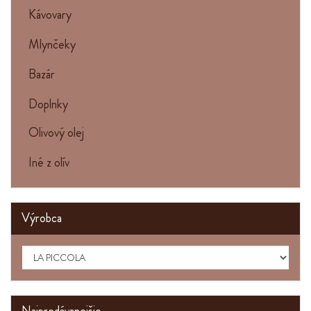
Kávovary
Mlynčeky
Bazár
Doplnky
Olivový olej
Iné z olív
Výrobca