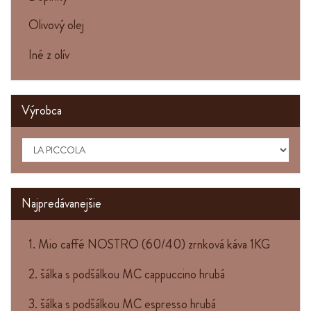
Olivový olej
Iné z olív
Výrobca
Najpredávanejšie
1. Mio caffé NOSTRO (60/40) zrnková káva 1KG
2. šálka s podšálkou MC cappuccino hrubá
3. šálka s podšálkou MC espresso hrubá