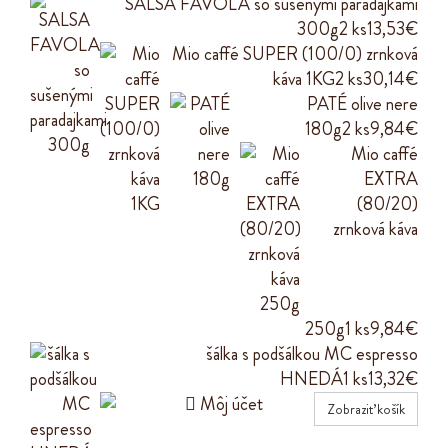
SALSA FAVOLA so sušenými paradajkami
300g
2 ks
13,53€
Mio caffé SUPER (100/0) zrnková
káva 1KG
2 ks
30,14€
PATÉ olive nere
180g
2 ks
9,84€
Mio caffé
EXTRA
(80/20)
zrnková káva
250g
1 ks
9,84€
šálka s podšálkou MC espresso
HNEDÁ
1 ks
13,32€

Môj účet
Zobraziť košík