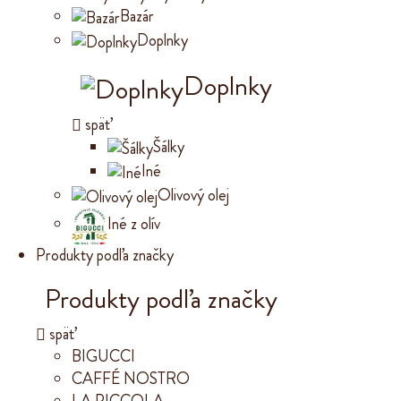
Bazár
Doplnky
Doplnky
späť
Šálky
Iné
Olivový olej
Iné z olív
Produkty podľa značky
Produkty podľa značky
späť
BIGUCCI
CAFFÉ NOSTRO
LA PICCOLA