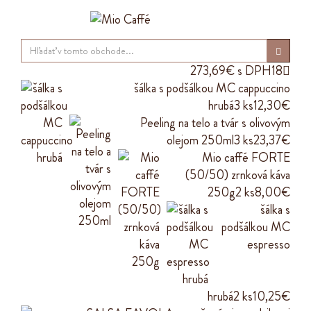
273,69€ s DPH
18

šálka s podšálkou MC cappuccino
hrubá
3 ks
12,30€
Peeling na telo a tvár s olivovým
olejom 250ml
3 ks
23,37€
Mio caffé FORTE
(50/50) zrnková káva
250g
2 ks
8,00€
šálka s
podšálkou MC
espresso
hrubá
2 ks
10,25€