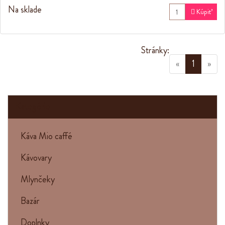
Na sklade

Kúpiť
Stránky:
(current
«
1
»
Kategórie
Káva Mio caffé
Kávovary
Mlynčeky
Bazár
Doplnky