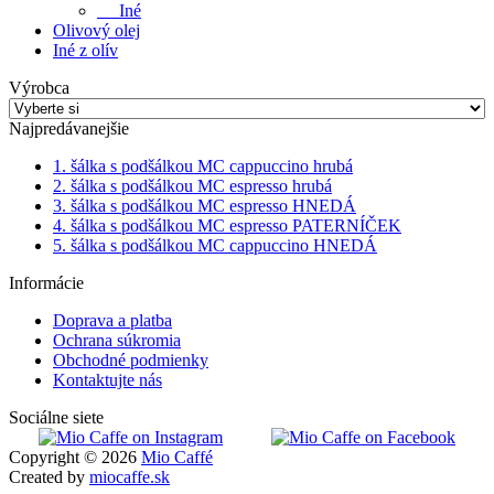
Iné
Olivový olej
Iné z olív
Výrobca
Najpredávanejšie
1. šálka s podšálkou MC cappuccino hrubá
2. šálka s podšálkou MC espresso hrubá
3. šálka s podšálkou MC espresso HNEDÁ
4. šálka s podšálkou MC espresso PATERNÍČEK
5. šálka s podšálkou MC cappuccino HNEDÁ
Informácie
Doprava a platba
Ochrana súkromia
Obchodné podmienky
Kontaktujte nás
Sociálne siete
Copyright © 2026
Mio Caffé
Created by
miocaffe.sk