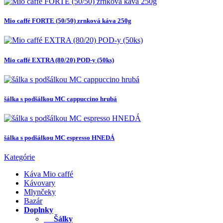
Mio caffé FORTE (50/50) zrnková káva 250g
Mio caffé EXTRA (80/20) POD-y (50ks)
šálka s podšálkou MC cappuccino hrubá
šálka s podšálkou MC espresso HNEDÁ
Kategórie
Káva Mio caffé
Kávovary
Mlynčeky
Bazár
Doplnky
Šálky