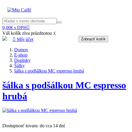
0,00€ s DPH

Váš košík zíva prázdnotou :(

Môj účet
Zobraziť košík
Domov
E-shop
Doplnky
Šálky
šálka s podšálkou MC espresso hrubá
šálka s podšálkou MC espresso
hrubá
Dostupnosť tovaru: do cca 14 dní