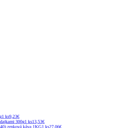
g
1 ks
9,23€
dajkami 300g
1 ks
13,53€
40) zrnková káva 1KG
1 ks
27,06€