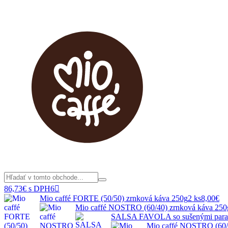
86,73€ s DPH
6

Mio caffé FORTE (50/50) zrnková káva 250g
2 ks
8,00€
Mio caffé NOSTRO (60/40) zrnková káva 250
SALSA FAVOLA so sušenými para
Mio caffé NOSTRO (60/