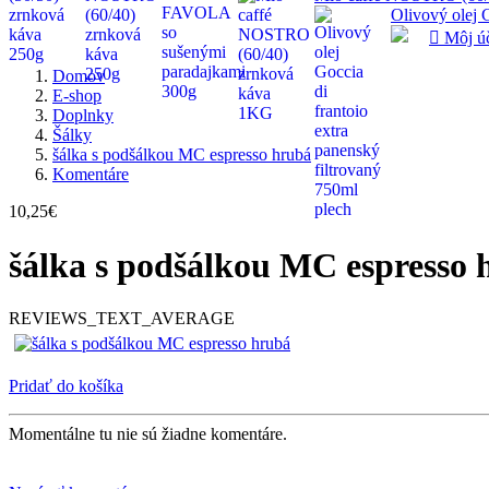
Olivový olej G

Môj ú
Domov
E-shop
Doplnky
Šálky
šálka s podšálkou MC espresso hrubá
Komentáre
10,25€
šálka s podšálkou MC espresso 
REVIEWS_TEXT_AVERAGE
Pridať do košíka
Momentálne tu nie sú žiadne komentáre.