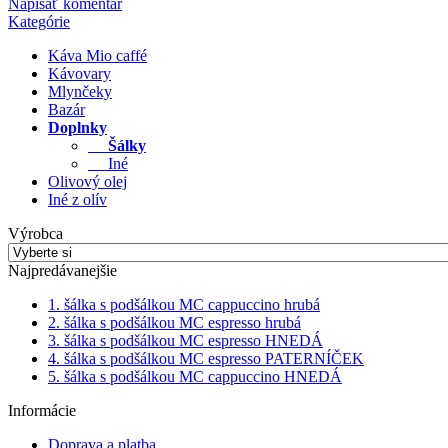
Napísať komentár
Kategórie
Káva Mio caffé
Kávovary
Mlynčeky
Bazár
Doplnky
Šálky
Iné
Olivový olej
Iné z olív
Výrobca
Najpredávanejšie
1. šálka s podšálkou MC cappuccino hrubá
2. šálka s podšálkou MC espresso hrubá
3. šálka s podšálkou MC espresso HNEDÁ
4. šálka s podšálkou MC espresso PATERNÍČEK
5. šálka s podšálkou MC cappuccino HNEDÁ
Informácie
Doprava a platba