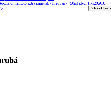
occia di frantoio extra panenský filtrovaný 750ml plech
1 ks
20,91€
čet
Zobraziť koší
hrubá