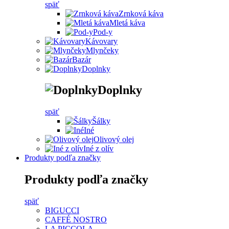
späť
Zrnková káva
Mletá káva
Pod-y
Kávovary
Mlynčeky
Bazár
Doplnky
Doplnky
späť
Šálky
Iné
Olivový olej
Iné z olív
Produkty podľa značky
Produkty podľa značky
späť
BIGUCCI
CAFFÉ NOSTRO
LA PICCOLA