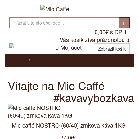
0,00€ s DPH

Váš košík zíva prázdnotou :(

Môj účet
Zobraziť košík
Domov
E-shop
Vitajte na Mio Caffé
#kavavybozkava
Mio caffé NOSTRO (60/40) zrnková káva 1KG
27,06€