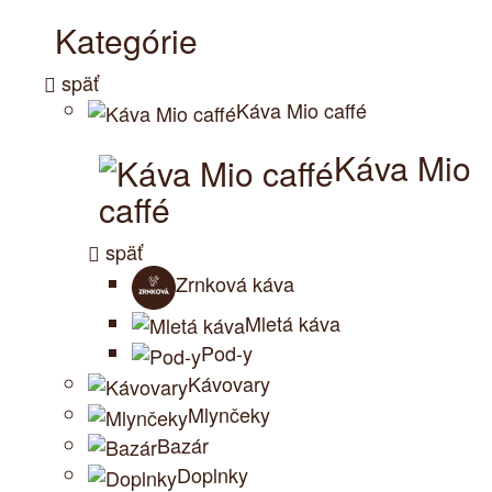
Kategórie
späť
Káva Mio caffé
Káva Mio
caffé
späť
Zrnková káva
Mletá káva
Pod-y
Kávovary
Mlynčeky
Bazár
Doplnky