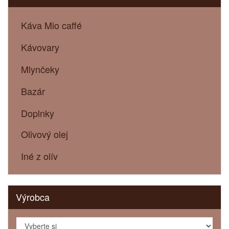
Káva Mio caffé
Kávovary
Mlynčeky
Bazár
Doplnky
Olivový olej
Iné z olív
Výrobca