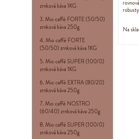
rovnová
zrnková káva 1KG
robusty
3. Mio caffé FORTE (50/50)
zrnková káva 250g
Na skla
4. Mio caffé FORTE
(50/50) zrnková káva 1KG
5. Mio caffé SUPER (100/0)
zrnková káva 1KG
6. Mio caffé EXTRA (80/20)
zrnková káva 250g
7. Mio caffé NOSTRO
(60/40) zrnková káva 250g
8. Mio caffé SUPER (100/0)
zrnková káva 250g