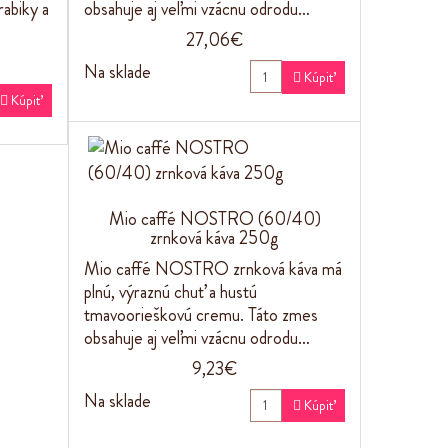
abiky a
obsahuje aj veľmi vzácnu odrodu…
27,06€
Na sklade

Kúpiť

Kúpiť
Mio caffé NOSTRO (60/40)
zrnková káva 250g
Mio caffé NOSTRO zrnková káva má
plnú, výraznú chuť a hustú
tmavoorieškovú cremu. Táto zmes
obsahuje aj veľmi vzácnu odrodu…
9,23€
Na sklade

Kúpiť