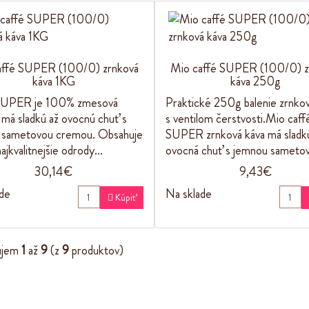
affé SUPER (100/0) zrnková
Mio caffé SUPER (100/0) z
káva 1KG
káva 250g
UPER je 100% zmesová
Praktické 250g balenie zrnkov
, má sladkú až ovocnú chuť s
s ventilom čerstvosti.Mio caff
 sametovou cremou. Obsahuje
SUPER zrnková káva má sladk
najkvalitnejšie odrody…
ovocná chuť s jemnou samet
30,14€
9,43€
de
Na sklade

Kúpiť
ujem
1
až
9
(z
9
produktov)