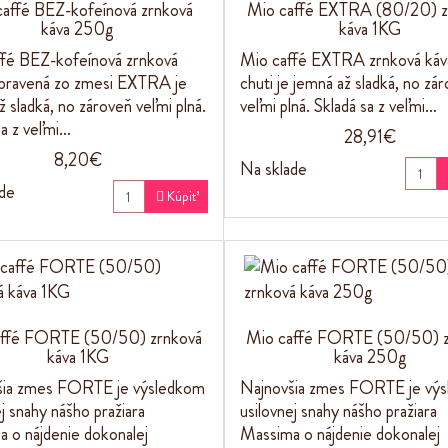
affé BEZ-kofeínová zrnková
Mio caffé EXTRA (80/20) z
káva 250g
káva 1KG
fé BEZ-kofeínová zrnková
Mio caffé EXTRA zrnková káva
ipravená zo zmesi EXTRA je
chuti je jemná až sladká, no zá
ž sladká, no zároveň veľmi plná.
veľmi plná. Skladá sa z veľmi…
sa z veľmi…
28,91€
8,20€
Na sklade
de

Kúpiť
affé FORTE (50/50) zrnková
Mio caffé FORTE (50/50) z
káva 1KG
káva 250g
šia zmes FORTE je výsledkom
Najnovšia zmes FORTE je vý
ej snahy nášho pražiara
usilovnej snahy nášho pražiara
 o nájdenie dokonalej
Massima o nájdenie dokonalej