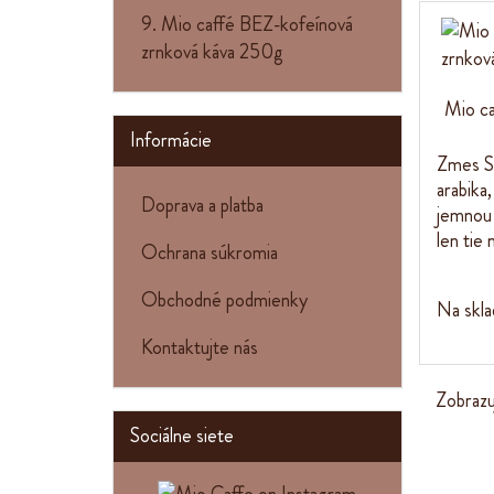
9. Mio caffé BEZ-kofeínová
zrnková káva 250g
Mio c
Informácie
Zmes S
arabika
Doprava a platba
jemnou
len tie 
Ochrana súkromia
Obchodné podmienky
Na skla
Kontaktujte nás
Zobraz
Sociálne siete