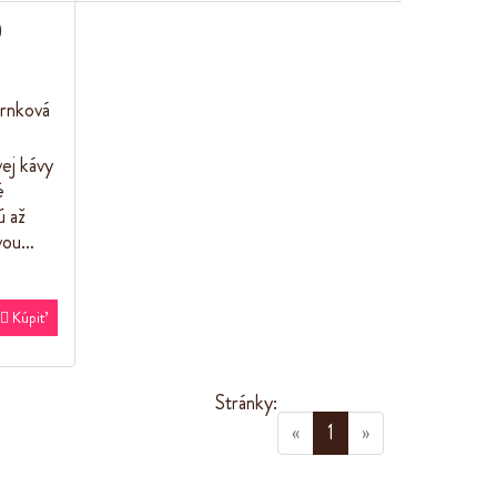
rnková
ej kávy
é
ú až
ovou…

Kúpiť
Stránky:
(current)
«
1
»