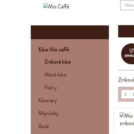
Domo
Kategórie
Káva Mio caffé
Zrnková káva
Mletá káva
Zrnková
Pod-y
Kávovary
Mlynčeky
Bazár