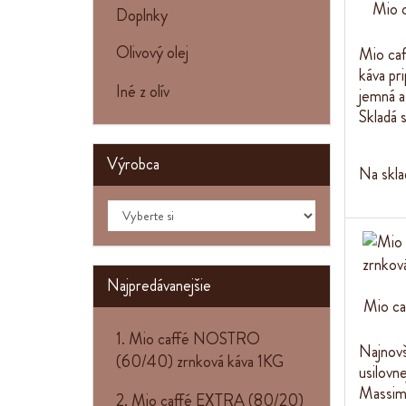
Mio c
Doplnky
Olivový olej
Mio caf
káva pr
Iné z olív
jemná a
Skladá 
Výrobca
Na skla
Najpredávanejšie
Mio c
1. Mio caffé NOSTRO
Najnov
(60/40) zrnková káva 1KG
usilovn
Massima
2. Mio caffé EXTRA (80/20)