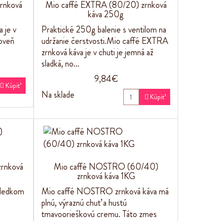
rnková
Mio caffé EXTRA (80/20) zrnková
káva 250g
 je v
Praktické 250g balenie s ventilom na
roveň
udržanie čerstvosti.Mio caffé EXTRA
zrnková káva je v chuti je jemná až
sladká, no…
9,84€

Kúpiť
Na sklade

Kúpiť
rnková
Mio caffé NOSTRO (60/40)
zrnková káva 1KG
sledkom
Mio caffé NOSTRO zrnková káva má
plnú, výraznú chuť a hustú
tmavoorieškovú cremu. Táto zmes