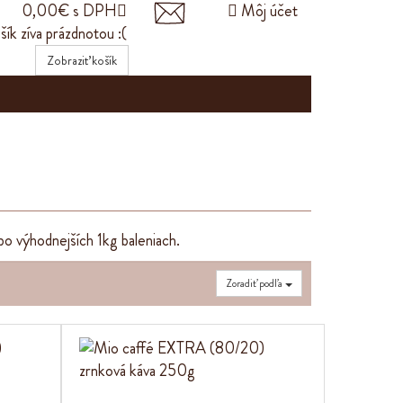
0,00€ s DPH


Môj účet
šík zíva prázdnotou :(
Zobraziť košík
bo výhodnejších 1kg baleniach.
Zoradiť podľa