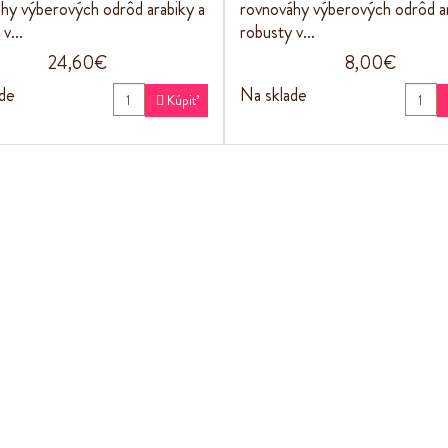
hy výberových odrôd arabiky a
rovnováhy výberových odrôd ar
 v…
robusty v…
24,60€
8,00€
de
Na sklade

Kúpiť