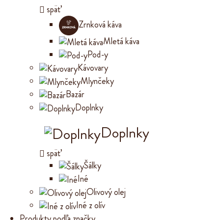
späť
Zrnková káva
Mletá káva
Pod-y
Kávovary
Mlynčeky
Bazár
Doplnky
Doplnky
späť
Šálky
Iné
Olivový olej
Iné z olív
Produkty podľa značky