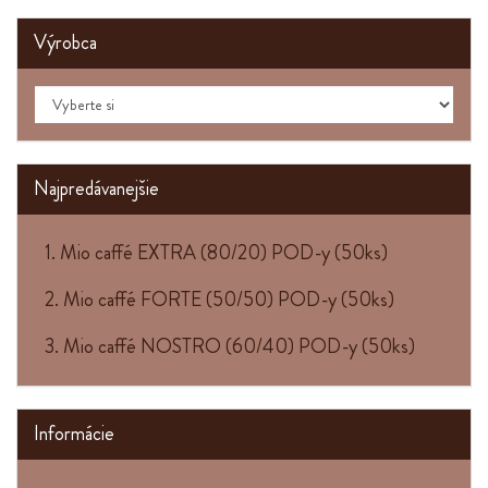
Výrobca
Najpredávanejšie
1. Mio caffé EXTRA (80/20) POD-y (50ks)
2. Mio caffé FORTE (50/50) POD-y (50ks)
3. Mio caffé NOSTRO (60/40) POD-y (50ks)
Informácie