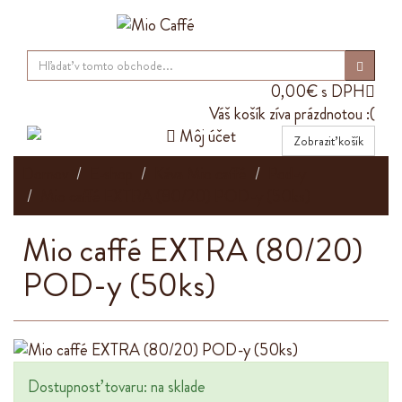
0,00€ s DPH

Váš košík zíva prázdnotou :(

Môj účet
Zobraziť košík
Domov
E-shop
Káva Mio caffé
Pod-y
Mio caffé EXTRA (80/20) POD-y (50ks)
Mio caffé EXTRA (80/20)
POD-y (50ks)
Dostupnosť tovaru: na sklade