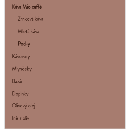
Káva Mio caffé
Zrnková káva
Mletá káva
Pod-y
Kávovary
Mlynčeky
Bazár
Doplnky
Olivový olej
Iné z olív