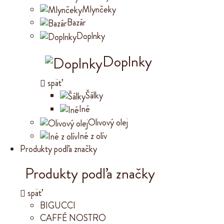
Mlynčeky
Bazár
Doplnky
Doplnky
späť
Šálky
Iné
Olivový olej
Iné z olív
Produkty podľa značky
Produkty podľa značky
späť
BIGUCCI
CAFFÉ NOSTRO